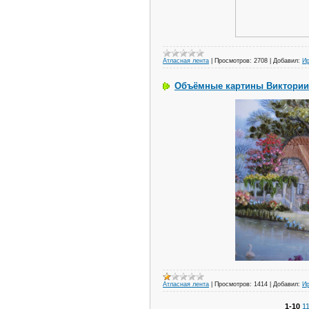
Атласная лента
|
Просмотров:
2708
|
Добавил:
И
Объёмные картины Виктории
Атласная лента
|
Просмотров:
1414
|
Добавил:
И
1-10
1