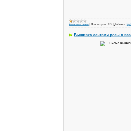
Атласная лента
|
Просмотров:
775
|
Добавил:
Ир
Вышивкa лентaми розы в вaз