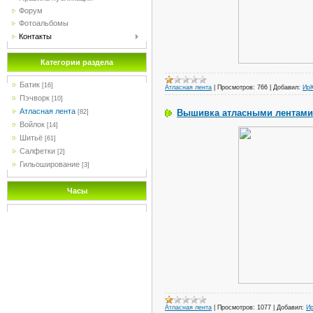
Форум
Фотоальбомы
Контакты
Категории раздела
Батик
[16]
Атласная лента
|
Просмотров:
766
|
Добавил:
Ир
Пэчворк
[10]
Атласная лента
Вышивка атласными лентами
[82]
Войлок
[14]
Шитьё
[61]
Салфетки
[2]
Гильоширование
[3]
Часы
Атласная лента
|
Просмотров:
1077
|
Добавил:
И