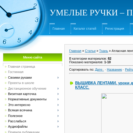
УМЕЛЫЕ РУЧКИ – Под
Главная
Каталог статей
Регистрация
Главная
»
Статьи
»
Ткань
» Атласная лен
Меню сайта
В категории материалов
:
82
Показано материалов
:
1-10
Главная страница
Сортировать по
:
Дате
·
Названию
·
Рейт
Гостинная
Своими руками
ВЫШИВКА ЛЕНТАМИ. уроки 
Проекты в школе
КЛАСС.
Дистанционное обучение
Визитная карточка
Нормативные документы
Это интересно
Всякая всячина
Полезное
Расслабься
Аудиофайлы
Правила публикации