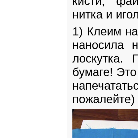
кисти, фай
нитка и иго
1) Клеим на
наносила н
лоскутка. 
бумаге! Эт
напечататьс
пожалейте)