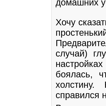
Хочу сказат
простень
Предварите
случай) гл
настройк
боялась, ч
холстину.
справился н