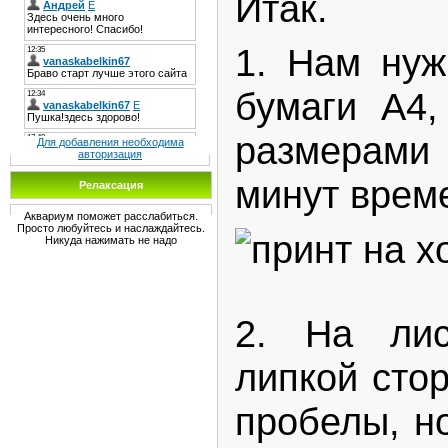
Итак.
1. Нам нуж
бумаги А4,
размерами
Для добавления необходима
авторизация
минут врем
Релаксация
Аквариум поможет расслабиться.
Просто любуйтесь и наслаждайтесь.
Никуда нажимать не надо
2. На лис
липкой сто
пробелы, но