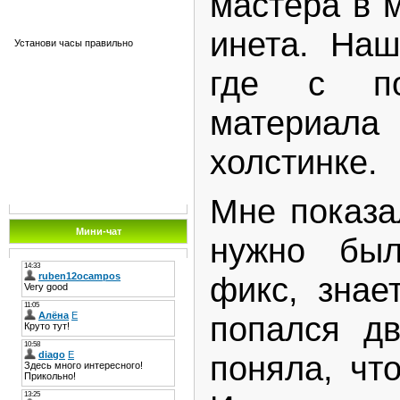
мастера в 
инета. Наш
Установи часы правильно
где с по
материала
холстинке.
Мне показал
Мини-чат
нужно б
фикс, знае
попался дв
поняла, чт