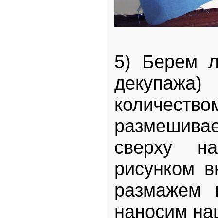
5) Берем л
декупажа
количес
размешивае
сверху н
рисунком вн
размажем в
наносим на