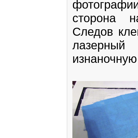
фотограф
сторона н
Следов кле
лазерны
изнаночную