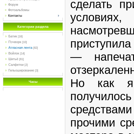
сделать пр
Форум
Фотоальбомы
услови
Контакты
насмотрев
Категории раздела
Батик
[16]
приступила
Пэчворк
[10]
Атласная лента
[82]
— напечат
Войлок
[14]
Шитьё
[61]
Салфетки
отзеркаленн
[2]
Гильоширование
[3]
Но как я
Часы
получило
средствам
прочими ср