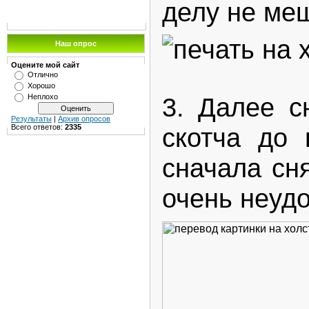
делу не меш
Наш опрос
Оцените мой сайт
Отлично
Хорошо
3. Далее с
Неплохо
Результаты
|
Архив опросов
скотча до 
Всего ответов:
2335
сначала сн
очень неудо