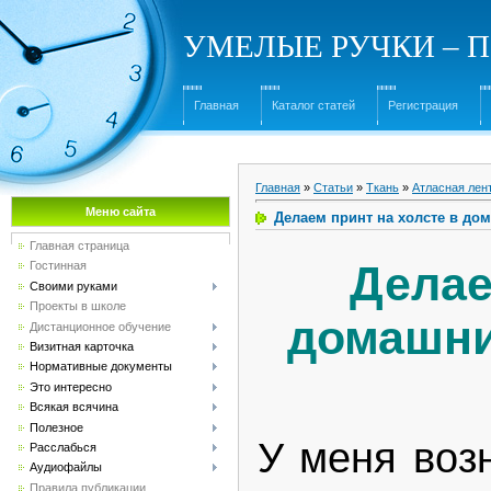
УМЕЛЫЕ РУЧКИ – Под
Главная
Каталог статей
Регистрация
Главная
»
Статьи
»
Ткань
»
Атласная лен
Меню сайта
Делаем принт на холсте в до
Главная страница
Делае
Гостинная
Своими руками
Проекты в школе
домашни
Дистанционное обучение
Визитная карточка
Нормативные документы
Это интересно
Всякая всячина
Полезное
У меня воз
Расслабься
Аудиофайлы
Правила публикации