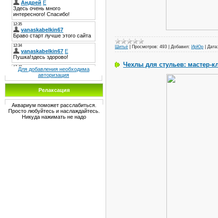
Шитьё
|
Просмотров:
493
|
Добавил:
ИрЮр
|
Дата
Чехлы для стульев: мастер-к
Для добавления необходима
авторизация
Релаксация
Аквариум поможет расслабиться.
Просто любуйтесь и наслаждайтесь.
Никуда нажимать не надо