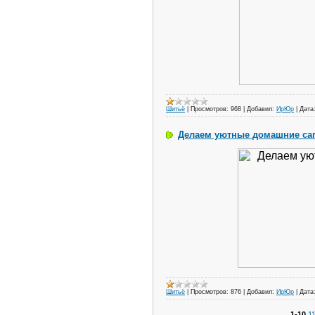
Шитьё
|
Просмотров:
968
|
Добавил:
ИрЮр
|
Дата
Делаем уютные домашние са
Шитьё
|
Просмотров:
876
|
Добавил:
ИрЮр
|
Дата
1-10
1