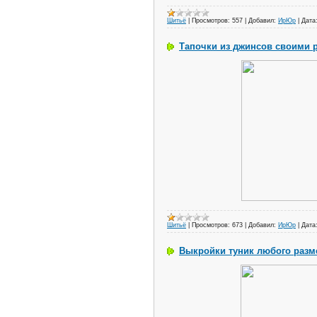
Шитьё
|
Просмотров:
557
|
Добавил:
ИрЮр
|
Дата
Тапочки из джинсов своими 
Шитьё
|
Просмотров:
673
|
Добавил:
ИрЮр
|
Дата
Выкройки туник любого разм