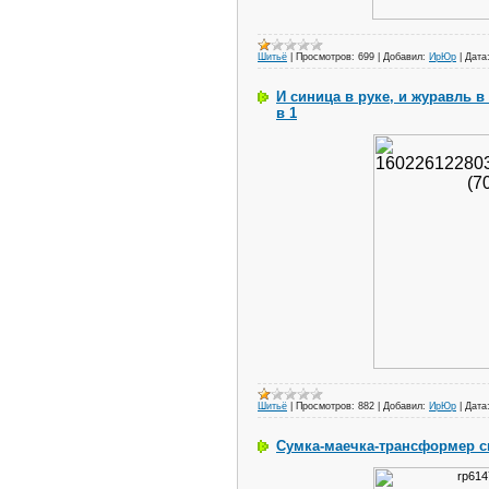
Шитьё
|
Просмотров:
699
|
Добавил:
ИрЮр
|
Дата
И синица в руке, и журавль в
в 1
Шитьё
|
Просмотров:
882
|
Добавил:
ИрЮр
|
Дата
Сумка-маечка-трансформер 