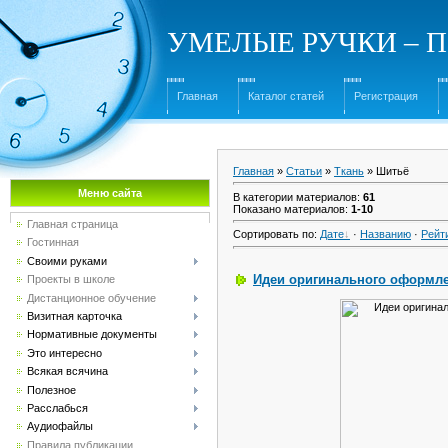
УМЕЛЫЕ РУЧКИ – Под
Главная
Каталог статей
Регистрация
Главная
»
Статьи
»
Ткань
» Шитьё
Меню сайта
В категории материалов
:
61
Показано материалов
:
1-10
Главная страница
Сортировать по
:
Дате
·
Названию
·
Рейт
Гостинная
Своими руками
Идеи оригинального оформле
Проекты в школе
Дистанционное обучение
Визитная карточка
Нормативные документы
Это интересно
Всякая всячина
Полезное
Расслабься
Аудиофайлы
Правила публикации