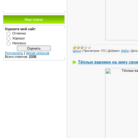
Наш опрос
Оцените мой сайт
Отлично
Хорошо
Неплохо
Шитьё
|
Просмотров:
572
|
Добавил:
ИрЮр
|
Дата
Результаты
|
Архив опросов
Всего ответов:
2335
Тёплые варежки на зиму сво