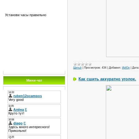
Установи часы правильно
Шитьё
|
Просмотров:
434
|
Добавил:
ИрЮр
|
Дата
Как сшить аккуратно уголок.
Мини-чат