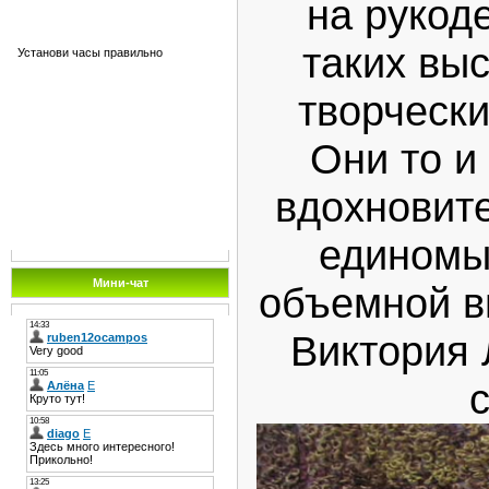
на рукод
таких вы
Установи часы правильно
творческ
Они то и
вдохновите
единомы
Мини-чат
объемной в
Виктория 