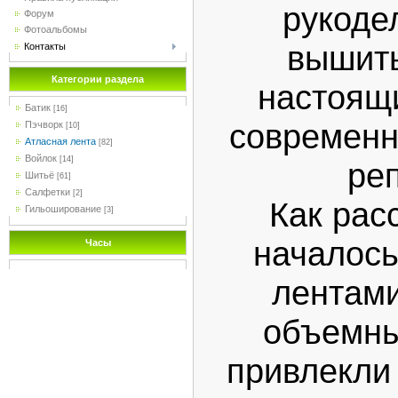
рукоде
Форум
Фотоальбомы
вышиты
Контакты
Категории раздела
настоящ
Батик
[16]
современн
Пэчворк
[10]
Атласная лента
[82]
Войлок
[14]
ре
Шитьё
[61]
Салфетки
[2]
Как рас
Гильоширование
[3]
началось
Часы
лентам
объемны
привлекли