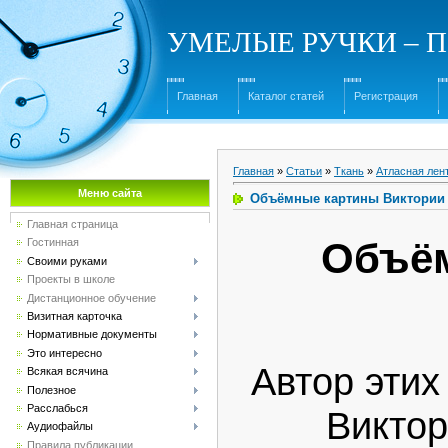
УМЕЛЫЕ РУЧКИ – Под
Главная
Каталог статей
Регистрация
Главная
»
Статьи
»
Ткань
»
Атласная лен
Меню сайта
Объёмные картины Виктории
Главная страница
Объём
Гостинная
Своими руками
Проекты в школе
Дистанционное обучение
Визитная карточка
Нормативные документы
Это интересно
Автор этих
Всякая всячина
Полезное
Расслабься
Виктор
Аудиофайлы
Правила публикации