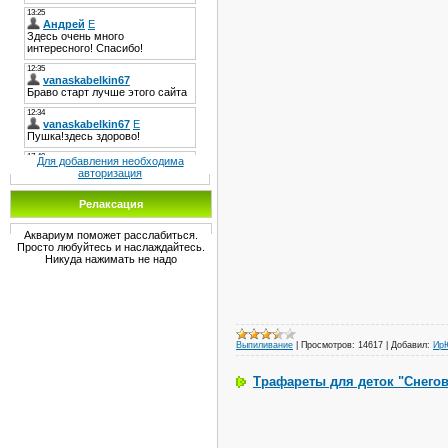
Для добавления необходима
авторизация
Релаксация
Аквариум поможет расслабиться.
Просто любуйтесь и наслаждайтесь.
Никуда нажимать не надо
Выпиливание
|
Просмотров:
14617
|
Добавил:
Ир
Трафареты для деток "Снегов