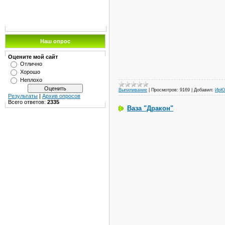
Наш опрос
Оцените мой сайт
Отлично
Хорошо
Неплохо
Выпиливание
|
Просмотров:
9169
|
Добавил:
ИрЮ
Результаты
|
Архив опросов
Всего ответов:
2335
Ваза "Дракон"