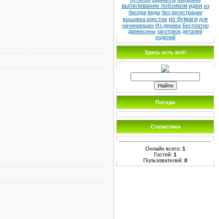
выпиливание лобзиком
идеи
из
бисера
виды
без регистрации
из бумаги
вышивка крестом
для
начинающих
Из дерева
Бесплатно
древесины
заготовок
деталей
изделий
Здесь есть всё!
Погода
Статистика
Онлайн всего:
1
Гостей:
1
Пользователей:
0