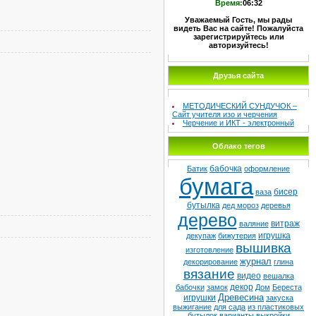
Время:
06:32
Уважаемый Гость, мы рады
видеть Вас на сайте! Пожалуйста
зарегистрируйтесь или
авторизуйтесь!
Друзья сайта
МЕТОДИЧЕСКИЙ СУНДУЧОК –
Сайт учителя изо и черчения
Черчение и ИКТ - электронный
учебник
МО учителей ИЗО
Школа №8
Облако тегов
Детская худ. школа
бабочка
Батик
оформление
бумага
бисер
ваза
бутылка
дед мороз
деревья
дерево
витраж
валяние
игрушка
декупаж
бижутерия
вышивка
изготовление
журнал
декорирование
глина
вязание
видео
вешалка
декор
бабочки
замок
Дом
Береста
Древесина
игрушки
закуска
выжигание
для сада
из пластиковых
бутылок
варианты
выкройки