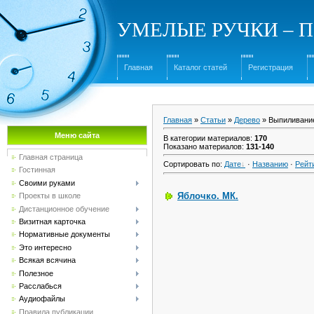
УМЕЛЫЕ РУЧКИ – Под
Главная
Каталог статей
Регистрация
Главная
»
Статьи
»
Дерево
» Выпиливани
Меню сайта
В категории материалов
:
170
Показано материалов
:
131-140
Главная страница
Сортировать по
:
Дате
·
Названию
·
Рейт
Гостинная
Своими руками
Яблочко. МК.
Проекты в школе
Дистанционное обучение
Визитная карточка
Нормативные документы
Это интересно
Всякая всячина
Полезное
Расслабься
Аудиофайлы
Правила публикации