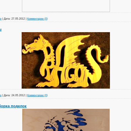
р
|
Дата:
27.05.2012
|
Комментарии (0)
ы
р
|
Дата:
24.05.2012
|
Комментарии (0)
борка поделок