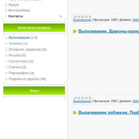
Форум
Фотоальбомы
Контакты
Выпиливание
|
Просмотров:
1900
|
Добавил:
ИрЮ
Категории раздела
Выпиливание. Драконы-пазл
Выпиливание
[170]
Точение
[17]
Интарсия, маркетри
[18]
Резьба
[42]
Скульптура
[15]
Спички
[16]
Пирография
[18]
Поделки из дерева
[186]
Часы
Выпиливание
|
Просмотров:
2392
|
Добавил:
ИрЮ
Выпиливание лобзиком. Под