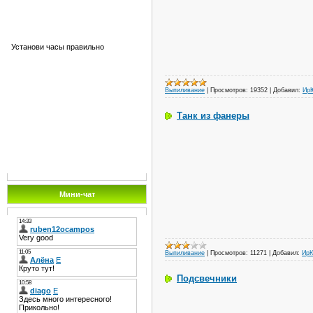
Установи часы правильно
Выпиливание
|
Просмотров:
19352
|
Добавил:
Ир
Танк из фанеры
Мини-чат
Выпиливание
|
Просмотров:
11271
|
Добавил:
Ир
Подсвечники