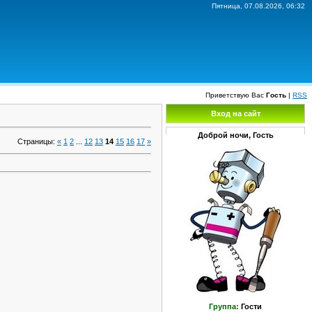
Пятница, 07.08.2026, 06:32
Приветствую Вас
Гость
|
RSS
Вход на сайт
Доброй ночи, Гость
Страницы
:
«
1
2
...
12
13
14
15
16
17
»
Группа:
Гости