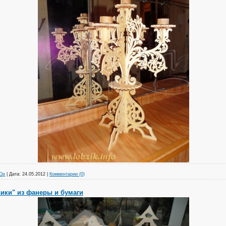
Юр
|
Дата:
24.05.2012
|
Комментарии (0)
ики" из фанеры и бумаги