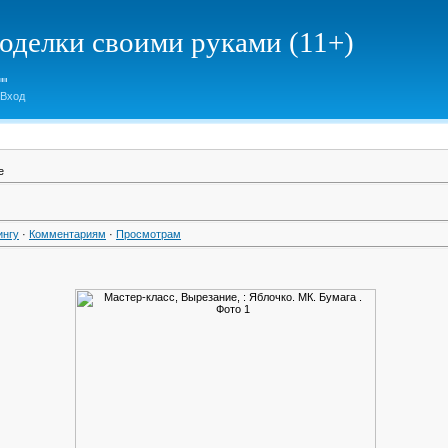
елки своими руками (11+)
Вход
е
ингу
·
Комментариям
·
Просмотрам