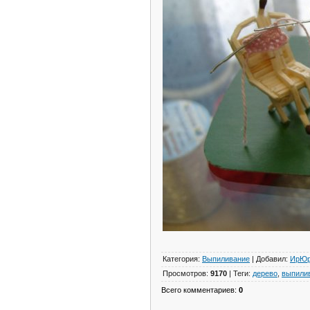
Категория
:
Выпиливание
|
Добавил
:
ИрЮ
Просмотров
:
9170
|
Теги
:
дерево
,
выпили
Всего комментариев
:
0