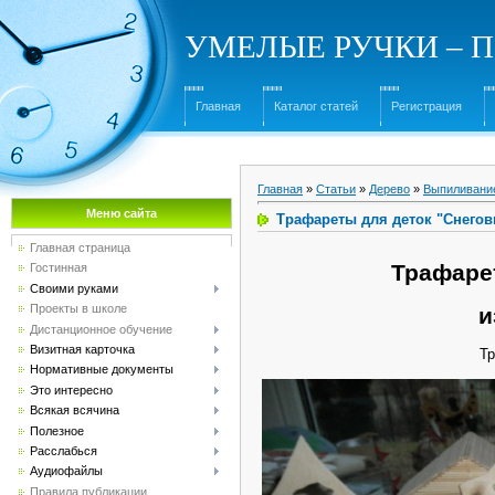
УМЕЛЫЕ РУЧКИ – Под
Главная
Каталог статей
Регистрация
Главная
»
Статьи
»
Дерево
»
Выпиливани
Меню сайта
Трафареты для деток "Снегов
Главная страница
Трафаре
Гостинная
Своими руками
Проекты в школе
и
Дистанционное обучение
Визитная карточка
Тр
Нормативные документы
Это интересно
Всякая всячина
Полезное
Расслабься
Аудиофайлы
Правила публикации