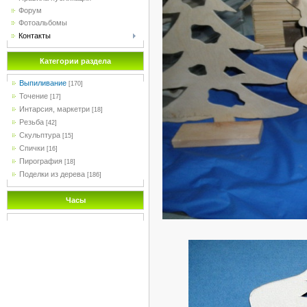
Форум
Фотоальбомы
Контакты
Категории раздела
Выпиливание
[170]
Точение
[17]
Интарсия, маркетри
[18]
Резьба
[42]
Скульптура
[15]
Спички
[16]
Пирография
[18]
Поделки из дерева
[186]
Часы