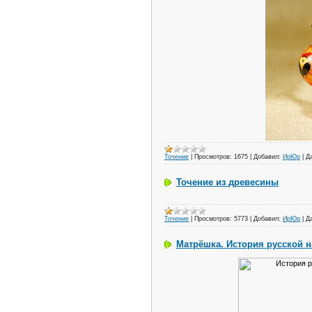
Точение
|
Просмотров:
1675
|
Добавил:
ИрЮр
|
Д
Точение из древесины
Точение
|
Просмотров:
5773
|
Добавил:
ИрЮр
|
Д
Матрёшка. История русской 