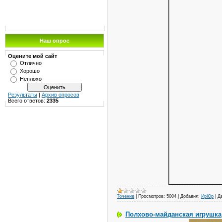
Наш опрос
Оцените мой сайт
Отлично
Хорошо
Неплохо
Результаты
|
Архив опросов
Всего ответов:
2335
Точение
|
Просмотров:
5004
|
Добавил:
ИрЮр
|
Д
Полхово-майданская игрушка