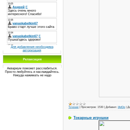
Для добавления необходима
авторизация
Релаксация
Аквариум поможет расслабиться.
Просто любуйтесь и наслаждайтесь.
Никуда нажимать не надо
Точение
|
Просмотров:
1530
|
Добавил:
ИрЮр
|
Д
Токарные игрушки