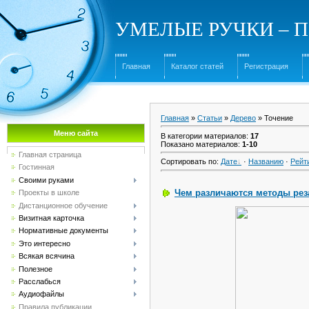
УМЕЛЫЕ РУЧКИ – Под
Главная
Каталог статей
Регистрация
Главная
»
Статьи
»
Дерево
» Точение
Меню сайта
В категории материалов
:
17
Показано материалов
:
1-10
Главная страница
Сортировать по
:
Дате
·
Названию
·
Рейт
Гостинная
Своими руками
Чем различаются методы рез
Проекты в школе
Дистанционное обучение
Визитная карточка
Нормативные документы
Это интересно
Всякая всячина
Полезное
Расслабься
Аудиофайлы
Правила публикации