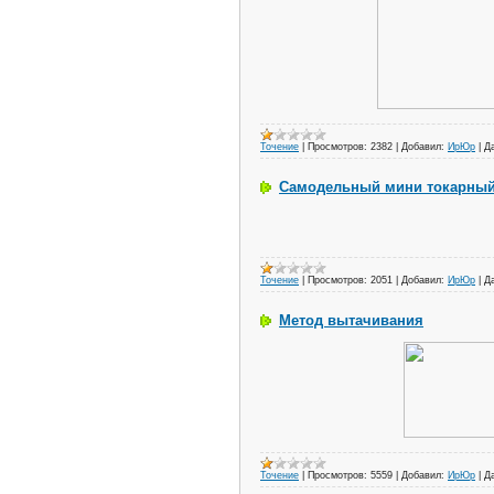
Точение
|
Просмотров:
2382
|
Добавил:
ИрЮр
|
Д
Самодельный мини токарный
Точение
|
Просмотров:
2051
|
Добавил:
ИрЮр
|
Д
Метод вытачивания
Точение
|
Просмотров:
5559
|
Добавил:
ИрЮр
|
Д