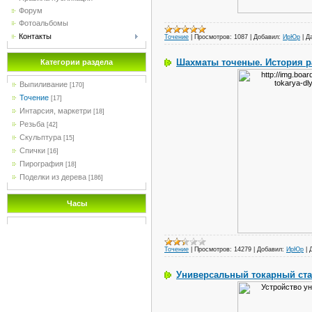
Форум
Фотоальбомы
Контакты
Точение
|
Просмотров:
1087
|
Добавил:
ИрЮр
|
Д
Шахматы точеные. История р
Категории раздела
Выпиливание
[170]
Точение
[17]
Интарсия, маркетри
[18]
Резьба
[42]
Скульптура
[15]
Спички
[16]
Пирография
[18]
Поделки из дерева
[186]
Часы
Точение
|
Просмотров:
14279
|
Добавил:
ИрЮр
|
Универсальный токарный стан