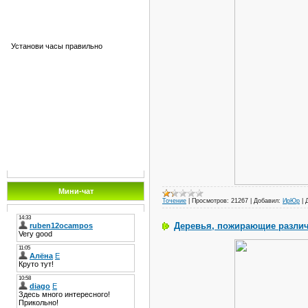
Установи часы правильно
Мини-чат
Точение
|
Просмотров:
21267
|
Добавил:
ИрЮр
|
Деревья, пожирающие разли