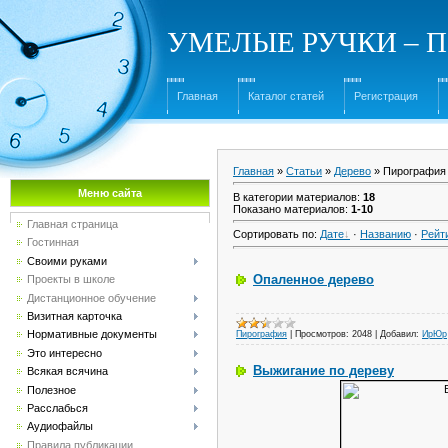
УМЕЛЫЕ РУЧКИ – Под
Главная
Каталог статей
Регистрация
Главная
»
Статьи
»
Дерево
» Пирография
Меню сайта
В категории материалов
:
18
Показано материалов
:
1-10
Главная страница
Сортировать по
:
Дате
·
Названию
·
Рейт
Гостинная
Своими руками
Опаленное дерево
Проекты в школе
Дистанционное обучение
Визитная карточка
Нормативные документы
Пирография
|
Просмотров:
2048
|
Добавил:
ИрЮр
Это интересно
Выжигание по дереву
Всякая всячина
Полезное
Расслабься
Аудиофайлы
Правила публикации