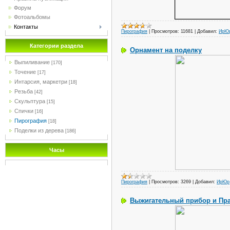
Форум
Фотоальбомы
Контакты
Пирография
|
Просмотров:
11681
|
Добавил:
ИрЮ
Категории раздела
Орнамент на поделку
Выпиливание
[170]
Точение
[17]
Интарсия, маркетри
[18]
Резьба
[42]
Скульптура
[15]
Спички
[16]
Пирография
[18]
Поделки из дерева
[186]
Часы
Пирография
|
Просмотров:
3269
|
Добавил:
ИрЮр
Выжигательный прибор и Пра