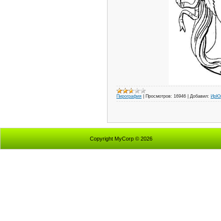
Пирография
|
Просмотров:
16946
|
Добавил:
ИрЮ
Copyright MyCorp © 2026