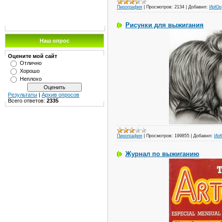
Пирография
|
Просмотров:
2134
|
Добавил:
ИрЮр
Рисунки для выжигания
Наш опрос
Оцените мой сайт
Отлично
Хорошо
Неплохо
Результаты
|
Архив опросов
Всего ответов:
2335
Пирография
|
Просмотров:
199855
|
Добавил:
Ир
Журнал по выжиганию