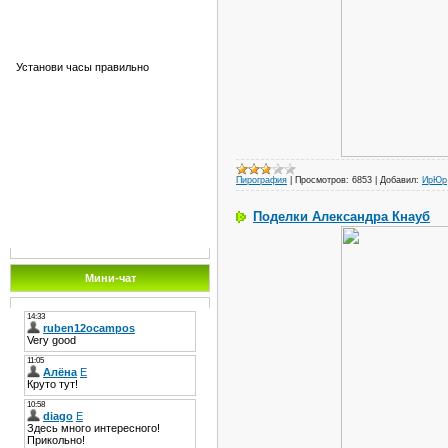
Установи часы правильно
Пирография
|
Просмотров:
6853
|
Добавил:
ИрЮр
Поделки Александра Кнауб
Мини-чат