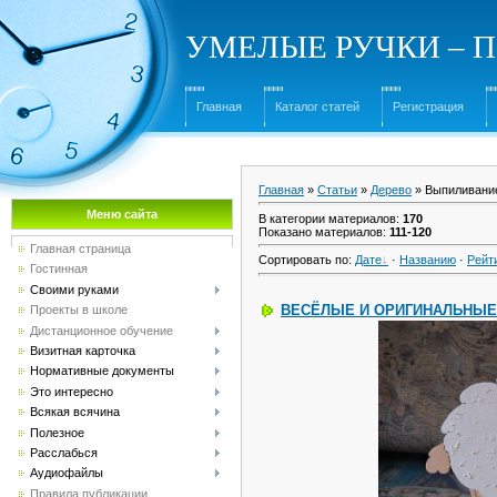
УМЕЛЫЕ РУЧКИ – Под
Главная
Каталог статей
Регистрация
Главная
»
Статьи
»
Дерево
» Выпиливани
Меню сайта
В категории материалов
:
170
Показано материалов
:
111-120
Главная страница
Сортировать по
:
Дате
·
Названию
·
Рейт
Гостинная
Своими руками
ВЕСЁЛЫЕ И ОРИГИНАЛЬНЫЕ 
Проекты в школе
Дистанционное обучение
Визитная карточка
Нормативные документы
Это интересно
Всякая всячина
Полезное
Расслабься
Аудиофайлы
Правила публикации