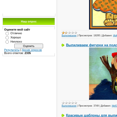
Наш опрос
Оцените мой сайт
Отлично
Выпиливание
|
Просмотров:
19295
|
Добавил:
Ир
Хорошо
Неплохо
Выпиливаем фигурки на подс
Результаты
|
Архив опросов
Всего ответов:
2335
Выпиливание
|
Просмотров:
3749
|
Добавил:
ИрЮ
Красивые шаблоны для вып