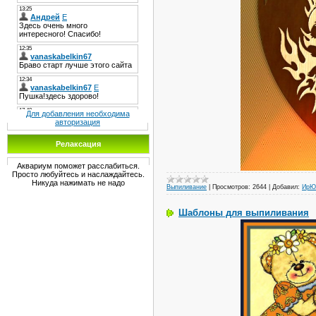
Для добавления необходима
авторизация
Релаксация
Аквариум поможет расслабиться.
Просто любуйтесь и наслаждайтесь.
Никуда нажимать не надо
Выпиливание
|
Просмотров:
2644
|
Добавил:
ИрЮ
Шаблоны для выпиливания