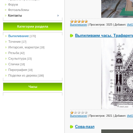
Форум
Фотоальбомы
Контакты
Выпиливание
|
Просмотров:
3325
|
Добавил:
ИрЮ
Категории раздела
Выпиливаем часы. Трафарет
Выпиливание
[170]
Точение
[17]
Интарсия, маркетри
[18]
Резьба
[42]
Скульптура
[15]
Спички
[16]
Пирография
[18]
Поделки из дерева
[186]
Часы
Выпиливание
|
Просмотров:
2921
|
Добавил:
ИрЮ
Сова-пазл