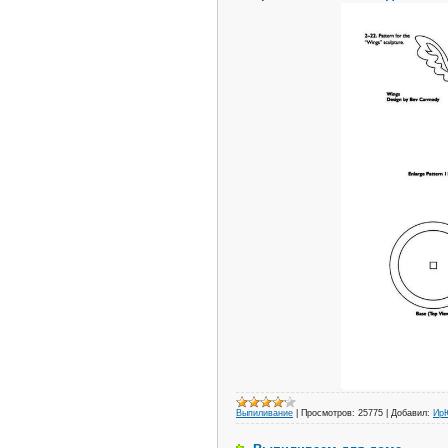
Выпиливание
|
Просмотров:
25775
|
Добавил:
Ир