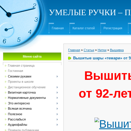
УМЕЛЫЕ РУЧКИ – Под
Главная
Каталог статей
Регистрация
Главная
»
Статьи
»
Нитки
»
Вышивка
Меню сайта
Вышитые шары «темари» от 9
Главная страница
Вышиты
Гостинная
Своими руками
Проекты в школе
Дистанционное обучение
от 92-л
Визитная карточка
Нормативные документы
Это интересно
Всякая всячина
Полезное
Расслабься
Аудиофайлы
Правила публикации