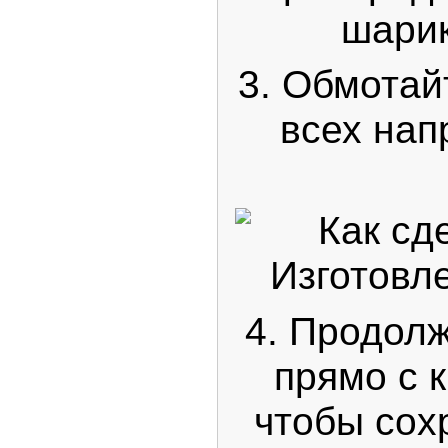
шарик
3. Обмотай
всех нап
4. Продол
прямо с к
чтобы сох