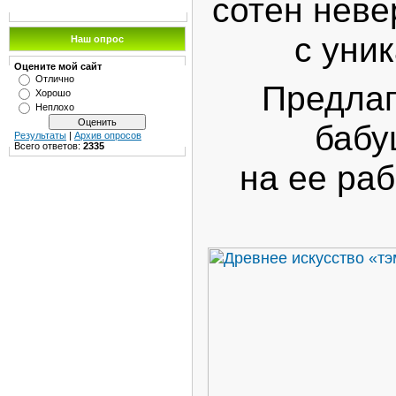
сотен неве
с уни
Наш опрос
Оцените мой сайт
Отлично
Предлаг
Хорошо
Неплохо
бабу
Результаты
|
Архив опросов
Всего ответов:
2335
на ее ра