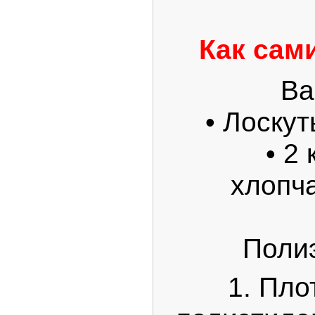
Как сам
Ва
• Лоску
• 2
хлопч
Полиэ
1. Пло