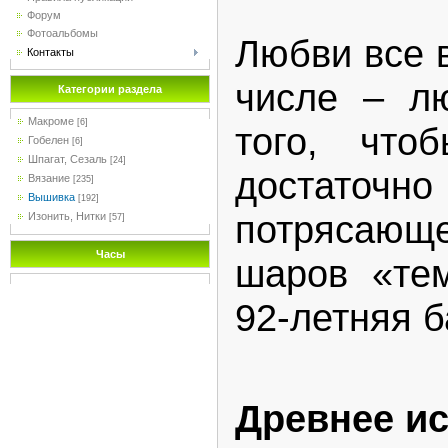
Форум
Фотоальбомы
Любви все 
Контакты
числе – л
Категории раздела
Макроме
[6]
того, что
Гобелен
[6]
Шпагат, Сезаль
[24]
достато
Вязание
[235]
Вышивка
[192]
потрясающе
Изонить, Нитки
[57]
Часы
шаров «те
92-летняя 
Древнее ис