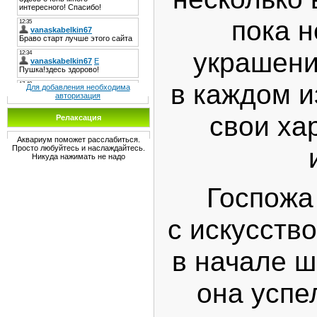
пока 
украшени
в каждом и
Для добавления необходима
авторизация
свои ха
Релаксация
Аквариум поможет расслабиться.
Просто любуйтесь и наслаждайтесь.
Никуда нажимать не надо
Госпожа
с искусств
в начале ш
она успе