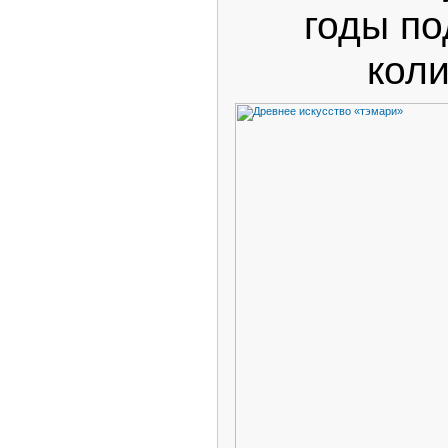
годы по
кол