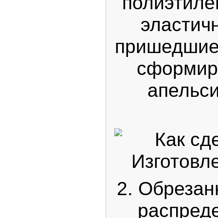
полиэтиле
эластич
пришедшие 
сформир
апельси
2. Обрезан
распреде