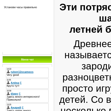
Эти потря
Установи часы правильно
ша
летней 
Древнее
называетс
Мини-чат
зарод
разноцвет
просто иг
детей. Со 
несколько 