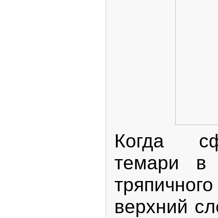
Когда сф
темари в 
тряпичног
верхний сл