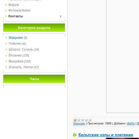
Форум
Фотоальбомы
Контакты
Категории раздела
Макроме
[6]
Гобелен
[6]
Шпагат, Сезаль
[24]
Вязание
[235]
Вышивка
[192]
Изонить, Нитки
[57]
Часы
Макроме
|
Просмотров:
2868
|
Добавил:
ИрЮр
|
Д
Кельтские узлы и плетение