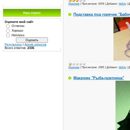
Макроме
|
Просмотров:
8259
|
Добавил:
ИрЮр
|
Д
Наш опрос
Подставка под горячее "Бабо
Оцените мой сайт
Отлично
Хорошо
Неплохо
Результаты
|
Архив опросов
Всего ответов:
2335
Макроме
|
Просмотров:
2085
|
Добавил:
ИрЮр
|
Д
Макроме "Рыба-газетница"