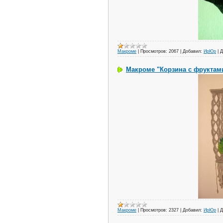
Макроме
|
Просмотров:
2067
|
Добавил:
ИрЮр
|
Д
Макроме "Корзина с фруктам
Макроме
|
Просмотров:
2327
|
Добавил:
ИрЮр
|
Д