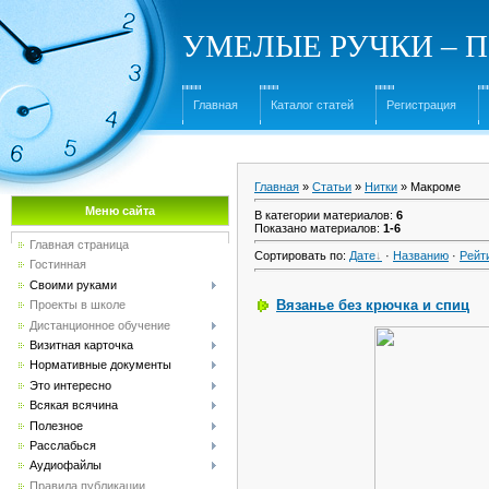
УМЕЛЫЕ РУЧКИ – Под
Главная
Каталог статей
Регистрация
Главная
»
Статьи
»
Нитки
» Макроме
Меню сайта
В категории материалов
:
6
Показано материалов
:
1-6
Главная страница
Сортировать по
:
Дате
·
Названию
·
Рейт
Гостинная
Своими руками
Вязанье без крючка и спиц
Проекты в школе
Дистанционное обучение
Визитная карточка
Нормативные документы
Это интересно
Всякая всячина
Полезное
Расслабься
Аудиофайлы
Правила публикации