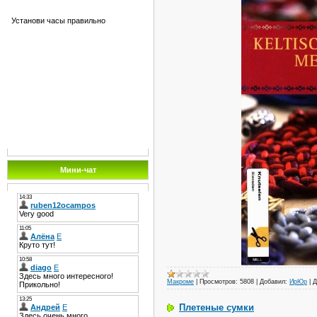
Установи часы правильно
Мини-чат
Макроме
|
Просмотров:
5808
|
Добавил:
ИрЮр
|
Д
Плетеные сумки