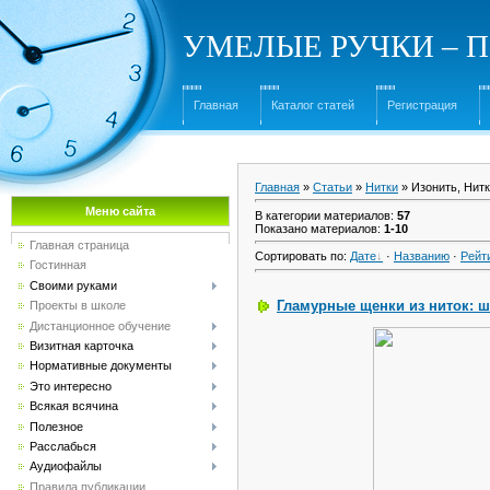
УМЕЛЫЕ РУЧКИ – Под
Главная
Каталог статей
Регистрация
Главная
»
Статьи
»
Нитки
» Изонить, Нит
Меню сайта
В категории материалов
:
57
Показано материалов
:
1-10
Главная страница
Сортировать по
:
Дате
·
Названию
·
Рейт
Гостинная
Своими руками
Гламурные щенки из ниток: ш
Проекты в школе
Дистанционное обучение
Визитная карточка
Нормативные документы
Это интересно
Всякая всячина
Полезное
Расслабься
Аудиофайлы
Правила публикации