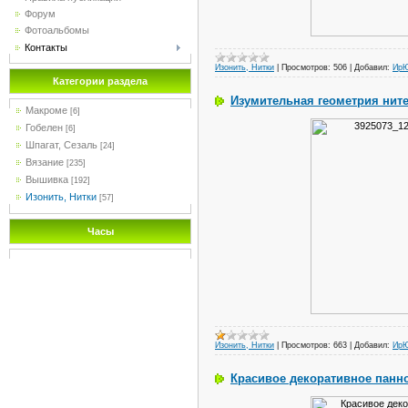
Форум
Фотоальбомы
Контакты
Изонить, Нитки
|
Просмотров:
506
|
Добавил:
Ир
Категории раздела
Изумительная геометрия ните
Макроме
[6]
Гобелен
[6]
Шпагат, Сезаль
[24]
Вязание
[235]
Вышивка
[192]
Изонить, Нитки
[57]
Часы
Изонить, Нитки
|
Просмотров:
663
|
Добавил:
Ир
Красивое декоративное панно