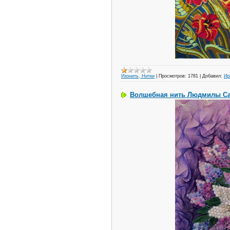
Изонить, Нитки
|
Просмотров:
1781
|
Добавил:
И
Волшебная нить Людмилы С