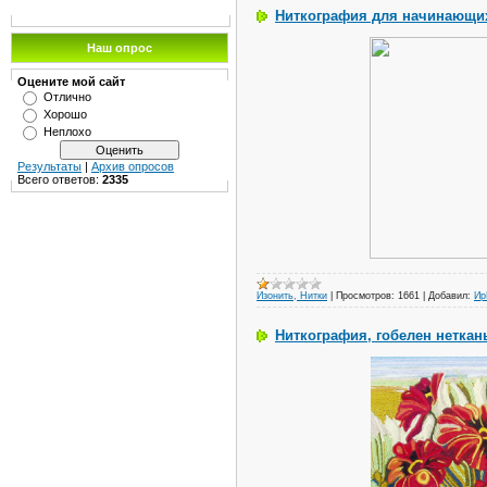
Ниткография для начинающи
Наш опрос
Оцените мой сайт
Отлично
Хорошо
Неплохо
Результаты
|
Архив опросов
Всего ответов:
2335
Изонить, Нитки
|
Просмотров:
1661
|
Добавил:
И
Ниткография, гобелен неткан