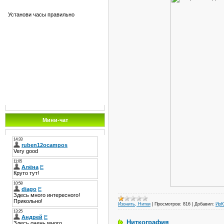
Установи часы правильно
Мини-чат
Изонить, Нитки
|
Просмотров:
816
|
Добавил:
Ир
Ниткография