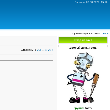
Пятница, 07.08.2026, 15:16
Приветствую Вас
Гость
|
RSS
Вход на сайт
Добрый день, Гость
Страницы
:
1
2
3
...
19
20
»
Группа:
Гости