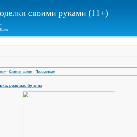
елки своими руками (11+)
Вход
ингу
·
Комментариям
·
Просмотрам
вка: розовые бутоны