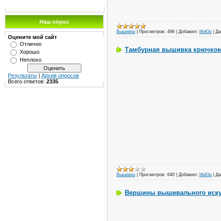
Наш опрос
Вышивка
|
Просмотров:
496
|
Добавил:
ИрЮр
|
Да
Оцените мой сайт
Отлично
Тамбурная вышивка крючком:
Хорошо
Неплохо
Результаты
|
Архив опросов
Всего ответов:
2335
Вышивка
|
Просмотров:
640
|
Добавил:
ИрЮр
|
Да
Вершины вышивального искус