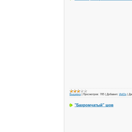
Вышивка
|
Просмотров:
785
|
Добавил:
ИрЮр
|
Да
"Бахромчатый" шов