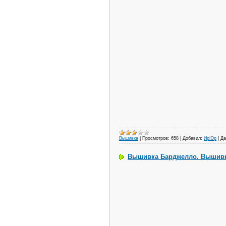
Вышивка
|
Просмотров:
658
|
Добавил:
ИрЮр
|
Да
Вышивка Барджелло. Вышивка