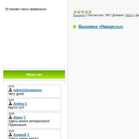
Установи часы правильно
Вышивка
|
Просмотров:
595
|
Добавил:
ИрЮр
|
Да
Вышивка «Нарциссы»
Мини-чат