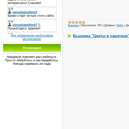
Вышивка
|
Просмотров:
501
|
Добавил:
ИрЮр
|
Да
Вышивка "Цветы в чашечках"
Для добавления необходима
авторизация
Релаксация
Аквариум поможет расслабиться.
Просто любуйтесь и наслаждайтесь.
Никуда нажимать не надо