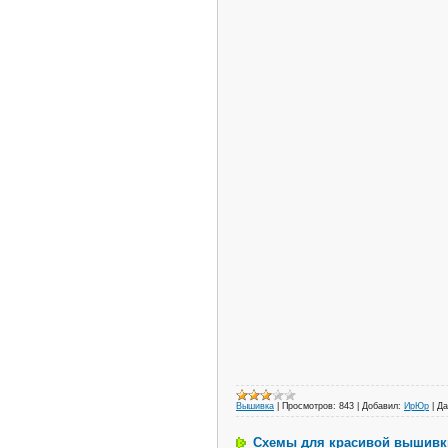
Вышивка
|
Просмотров:
843
|
Добавил:
ИрЮр
|
Да
Схемы для красивой вышивки