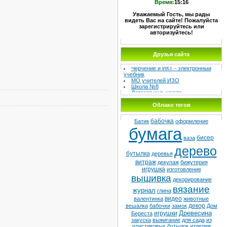
Время:
15:16
Уважаемый Гость, мы рады
видеть Вас на сайте! Пожалуйста
зарегистрируйтесь или
авторизуйтесь!
МЕТОДИЧЕСКИЙ СУНДУЧОК –
Друзья сайта
Сайт учителя изо и черчения
Черчение и ИКТ - электронный
учебник
МО учителей ИЗО
Школа №8
Детская худ. школа
Облако тегов
бабочка
Батик
оформление
бумага
бисер
ваза
дерево
бутылка
деревья
витраж
декупаж
бижутерия
игрушка
изготовление
вышивка
декорирование
вязание
журнал
глина
видео
валентинка
животные
декор
вешалка
бабочки
замок
Дом
Древесина
игрушки
Береста
закуска
выжигание
для сада
из
пластиковых бутылок
изделия