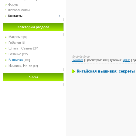
Форум
Фотоальбомы
Контакты
Категории раздела
Макроме
[6]
Гобелен
[6]
Шпагат, Сезаль
[24]
Вязание
[235]
Вышивка
Вышивка
|
Просмотров:
459
|
Добавил:
ИрЮр
|
Да
[192]
Изонить, Нитки
[57]
Китайская вышивка: секреты 
Часы