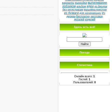
выпиливание
варианты
выкройки
лобзиком
идеи
альбом
из бисера
без регистрации
вышивка крестом
из бумаги
для начинающих
Из
дерева
Бесплатно
заготовок
деталей
изделий
Здесь есть всё!
Погода
Статистика
Онлайн всего:
1
Гостей:
1
Пользователей:
0