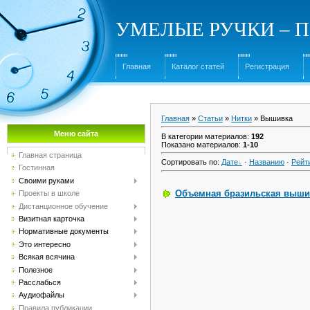
УМЕЛЫЕ РУЧКИ – Под
Главная
Каталог статей
Регистрация
Главная
»
Статьи
»
Нитки
» Вышивка
Меню сайта
В категории материалов
:
192
Показано материалов
:
1-10
Главная страница
Сортировать по
:
Дате
·
Названию
·
Рейт
Гостинная
Своими руками
Объемная бразильская выши
Проекты в школе
Дистанционное обучение
Визитная карточка
Нормативные документы
Это интересно
Всякая всячина
Полезное
Расслабься
Аудиофайлы
Правила публикации