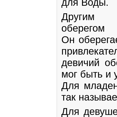
для Воды.
Другим р
оберегом
Он оберегае
привлека
девичий об
мог быть и 
Для младе
так называ
Для девуш