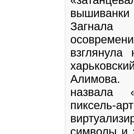
вышиванки
Загнала
осовреме
взглянула
харьковск
Алимова.
назвала 
пиксель-а
виртуализ
символы и 