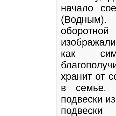
начало со
(Водным)
оборотной
изображал
как си
благополу
хранит от с
в семье. 
подвески из
подвески 