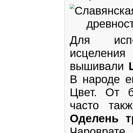
Для испо
исцеления
вышивали
В народе е
Цвет. От 
часто так
Оделень т
Чароврате, 