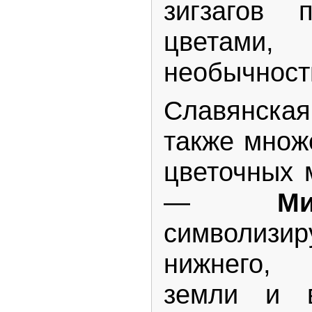
зигзагов 
цветами,
необычност
Славянск
также множ
цветочных 
—
М
символи
нижнего, 
земли и в