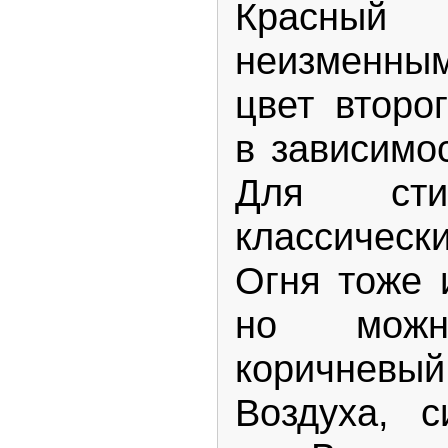
Красный
неизменны
цвет второ
в зависимос
Для ст
классически
Огня тоже 
но можн
коричнев
Воздуха, 