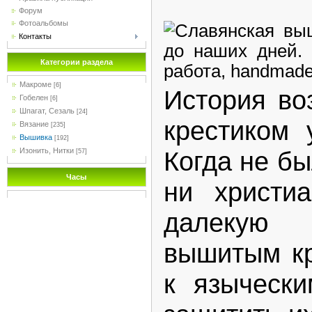
Форум
Фотоальбомы
Контакты
Категории раздела
Макроме
[6]
История во
Гобелен
[6]
Шпагат, Сезаль
[24]
крестиком 
Вязание
[235]
Вышивка
[192]
Когда не бы
Изонить, Нитки
[57]
Часы
ни христи
далекую
вышитым к
к языческ