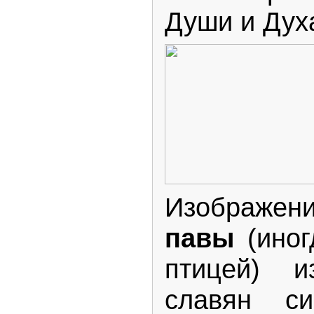
Души и Дух
Изображени
павы
(иног
птицей) и
славян с