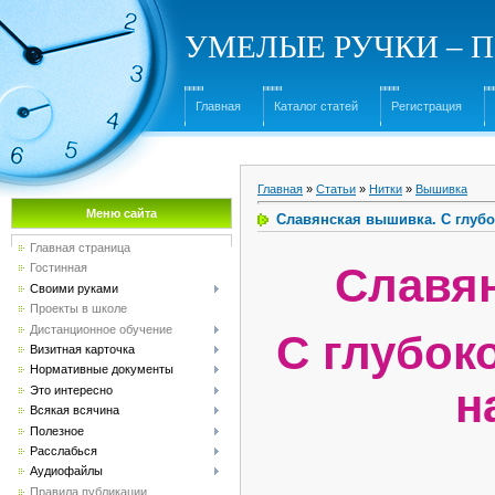
УМЕЛЫЕ РУЧКИ – Под
Главная
Каталог статей
Регистрация
Главная
»
Статьи
»
Нитки
»
Вышивка
Меню сайта
Славянская вышивка. С глубо
Главная страница
Славя
Гостинная
Своими руками
Проекты в школе
Дистанционное обучение
С глубок
Визитная карточка
Нормативные документы
н
Это интересно
Всякая всячина
Полезное
Расслабься
Аудиофайлы
Правила публикации