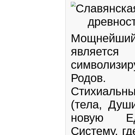
Мощнейши
являетс
символизир
Родов.
Стихиальны
(тела, Душ
новую Е
Систему, гд