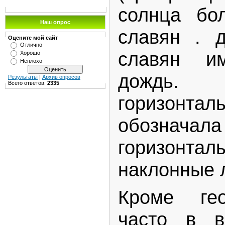
солнца бо
Наш опрос
славян . 
Оцените мой сайт
Отлично
славян и
Хорошо
Неплохо
дождь.
Результаты
|
Архив опросов
Всего ответов:
2335
горизон
обозначал
горизон
наклонные 
Кроме гео
часто в в