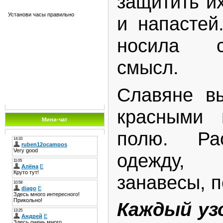
защитить их
Установи часы правильно
и напастей
носила с
смысл.
Славяне в
красными 
Мини-чат
полю. Ра
одежду, 
занавесы, п
Каждый уз