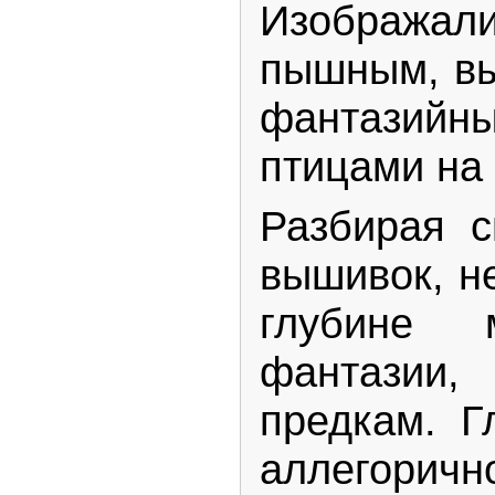
Изобража
пышным, вы
фантази
птицами на 
Разбирая с
вышивок, н
глубине
фантазии
предкам. Г
аллегори