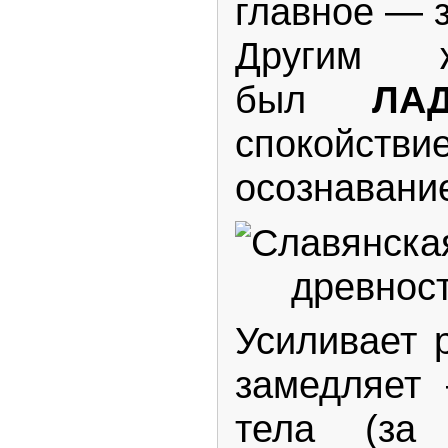
главное — 
Другим ж
был
ЛА
спокойс
осознавани
Усиливает р
замедляет
тела (за 