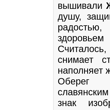
вышивали
душу, защ
радостью,
здоровь
Считалось
снимает с
наполняет ж
Оберег 
славянски
знак изо