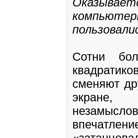
Оказываетс
компьютер
пользовали
Сотни бо
квадрати
сменяют др
экране,
незамысл
впечатл
«затанце