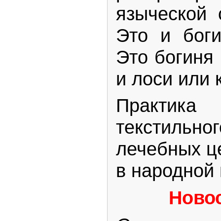
языческой 
Это и бог
Это богиня 
и лоси или 
Практик
текстиль
лечебных ц
в народной 
Ново