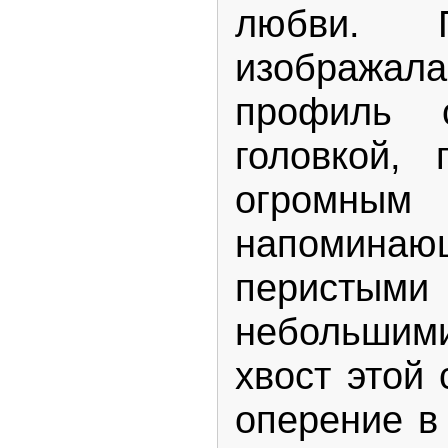
любви. П
изображал
профиль 
головкой,
огромн
напоминающ
перисты
небольшим
хвост этой 
оперение в 