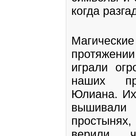
когда разга
Магические
протяжени
играли ог
наших пр
Юлиана. Их
вышивал
простынях,
верили, 