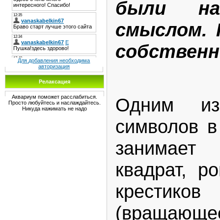
были на
смыслом. 
собственн
Для добавления необходима
авторизация
Релаксация
Аквариум поможет расслабиться.
Одним из
Просто любуйтесь и наслаждайтесь.
Никуда нажимать не надо
символов в
занимает
квадрат, ро
крестик
(вращающе