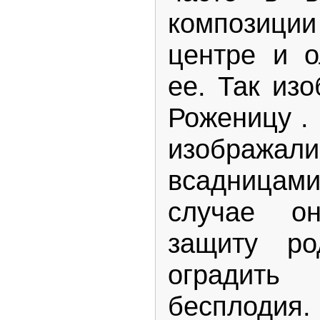
композиции
центpе и 
ее. Так из
Роженицу .
изображали
всадницами
случае он
защиту ро
оградит
бесплод