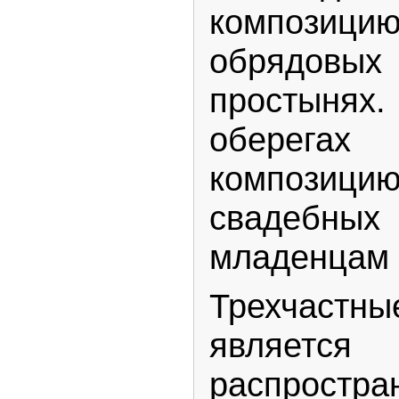
компози
обрядов
простынях.
оберегах
компози
свадебн
младенцам 
Трехчас
являет
распрост