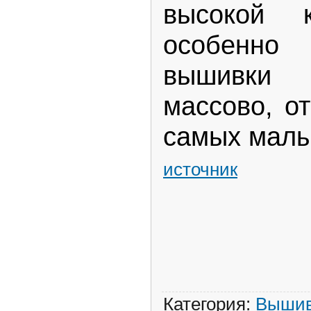
высокой к
особенно
вышивки 
массово, о
самых малы
источник
Категория
:
Вышив