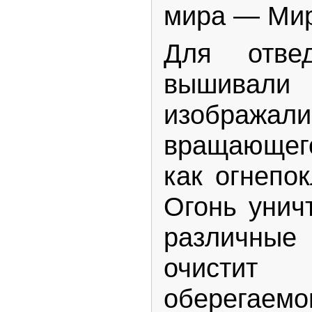
мира — Мир
Для отве
вышивали
изображал
вращающего
как огнепок
Огонь унич
различные
очисти
оберегаемо