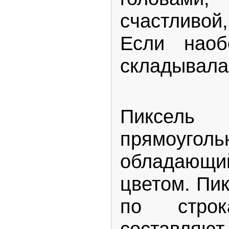
счастливо
Если нао
складывала
Пиксел
прямоуг
обладающ
цветом. Пи
по стро
составля