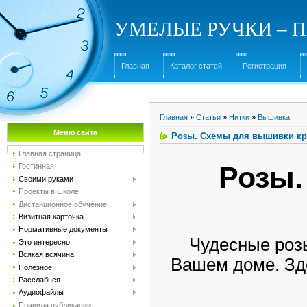
УМЕЛЫЕ РУЧКИ – Под
Главная
Каталог статей
Регистрация
Главная
»
Статьи
»
Нитки
»
Вышивка
Меню сайта
Розы. Схемы для вышивки кр
Главная страница
Розы.
Гостинная
Своими руками
Проекты в школе
Дистанционное обучение
Визитная карточка
Нормативные документы
Чудесные роз
Это интересно
Всякая всячина
Вашем доме. Зд
Полезное
Расслабься
Аудиофайлы
Правила публикации