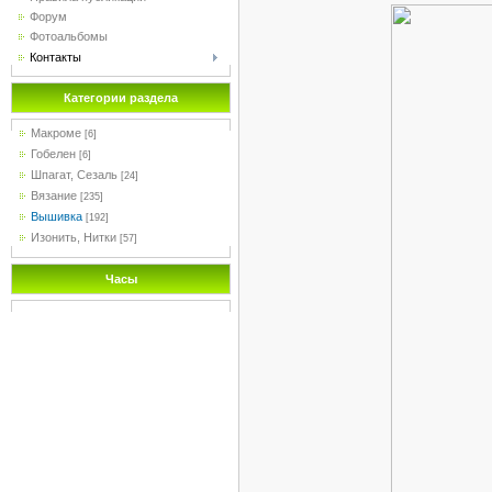
Форум
Фотоальбомы
Контакты
Категории раздела
Макроме
[6]
Гобелен
[6]
Шпагат, Сезаль
[24]
Вязание
[235]
Вышивка
[192]
Изонить, Нитки
[57]
Часы