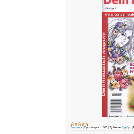
Вышивка
|
Просмотров:
1305
|
Добавил:
ИрЮр
|
Д