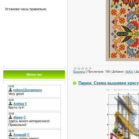
Установи часы правильно
Вышивка
|
Просмотров:
799
|
Добавил:
ИрЮр
|
Да
Мини-чат
Париж. Схема вышивки крест