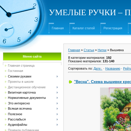
УМЕЛЫЕ РУЧКИ – Под
Главная
Каталог статей
Регистрация
Главная
»
Статьи
»
Нитки
» Вышивка
Меню сайта
В категории материалов
:
192
Показано материалов
:
131-140
Главная страница
Сортировать по
:
Дате
·
Названию
·
Рейт
Гостинная
Своими руками
"Весна". Схема вышивки кре
Проекты в школе
Дистанционное обучение
Визитная карточка
Нормативные документы
Это интересно
Всякая всячина
Полезное
Расслабься
Аудиофайлы
Правила публикации