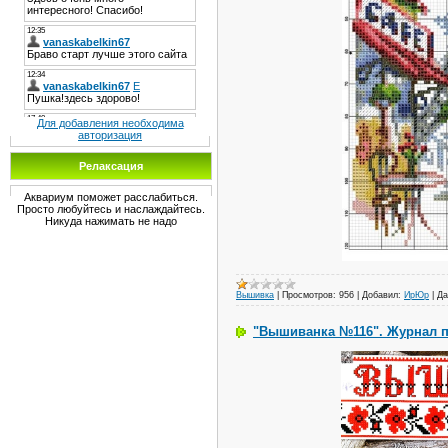
Для добавления необходима
авторизация
Релаксация
Аквариум поможет расслабиться.
Просто любуйтесь и наслаждайтесь.
Никуда нажимать не надо
Вышивка
|
Просмотров:
956
|
Добавил:
ИрЮр
|
Да
"Вышиванка №116". Журнал 