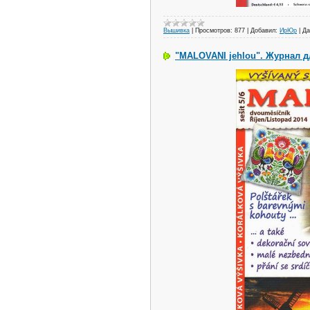
Вышивка
|
Просмотров:
877
|
Добавил:
ИрЮр
|
Да
"MALOVANI jehlou". Журнал 