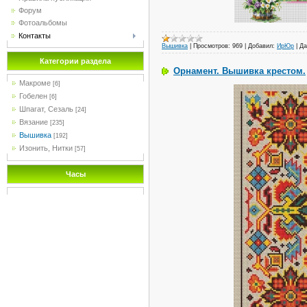
Форум
Фотоальбомы
Контакты
Вышивка
|
Просмотров:
969
|
Добавил:
ИрЮр
|
Да
Категории раздела
Орнамент. Вышивка крестом.
Макроме
[6]
Гобелен
[6]
Шпагат, Сезаль
[24]
Вязание
[235]
Вышивка
[192]
Изонить, Нитки
[57]
Часы