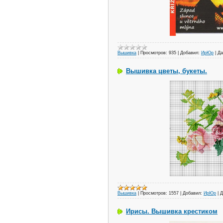
Вышивка
|
Просмотров:
935
|
Добавил:
ИрЮр
|
Да
Вышивка цветы, букеты.
Вышивка
|
Просмотров:
1557
|
Добавил:
ИрЮр
|
Д
Ирисы. Вышивка крестиком