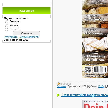
Наш опрос
Оцените мой сайт
Отлично
Хорошо
Неплохо
Результаты
|
Архив опросов
Всего ответов:
2335
Вышивка
|
Просмотров:
1168
|
Добавил:
ИрЮр
|
Д
"Dein Kreuzstich magazin №2