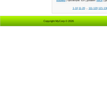
Вышивка
|
Просмотров:
829
|
Добавил:
ИрЮр
|
Да
1-10
11-20
...
111-120
121-13
Copyright MyCorp © 2026