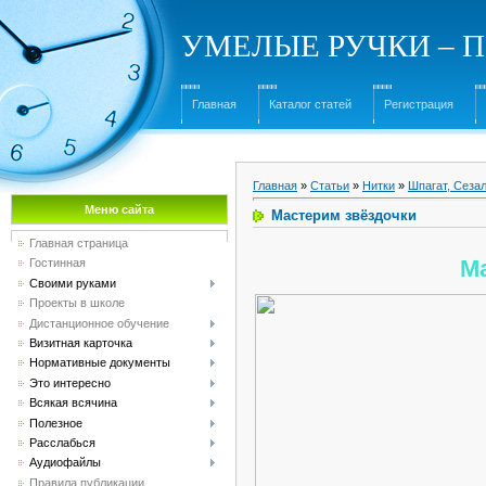
УМЕЛЫЕ РУЧКИ – Под
Главная
Каталог статей
Регистрация
Главная
»
Статьи
»
Нитки
»
Шпагат, Сеза
Меню сайта
Мастерим звёздочки
Главная страница
М
Гостинная
Своими руками
Проекты в школе
Дистанционное обучение
Визитная карточка
Нормативные документы
Это интересно
Всякая всячина
Полезное
Расслабься
Аудиофайлы
Правила публикации