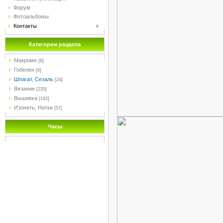
Форум
Фотоальбомы
Контакты
Категории раздела
Макроме
[6]
Гобелен
[6]
Шпагат, Сезаль
[24]
Вязание
[235]
Вышивка
[192]
Изонить, Нитки
[57]
Часы