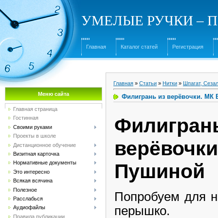
УМЕЛЫЕ РУЧКИ – Под
Главная
Каталог статей
Регистрация
Главная
»
Статьи
»
Нитки
»
Шпагат, Сеза
Меню сайта
Филигрань из верёвочки. МК
Главная страница
Фили
Гостинная
Своими руками
Проекты в школе
верёвоч
Дистанционное обучение
Визитная карточка
Нормативные документы
Пушиной
Это интересно
Всякая всячина
Полезное
Попробуем для н
Расслабься
перышко.
Аудиофайлы
Правила публикации