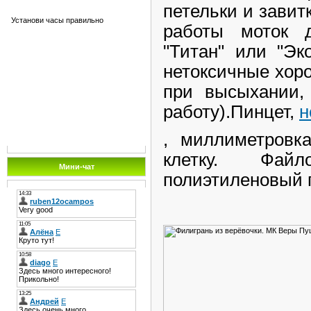
петельки и завит
Установи часы правильно
работы моток д
"Титан" или "Эк
нетоксичные хор
при высыхании,
работу).Пинцет,
н
, миллиметровк
клетку. Фай
Мини-чат
полиэтиленовый п