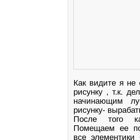
Как видите я не
рисунку , т.к. д
начинающим лу
рисунку- вырабат
После того ка
Помещаем ее по
все элементики