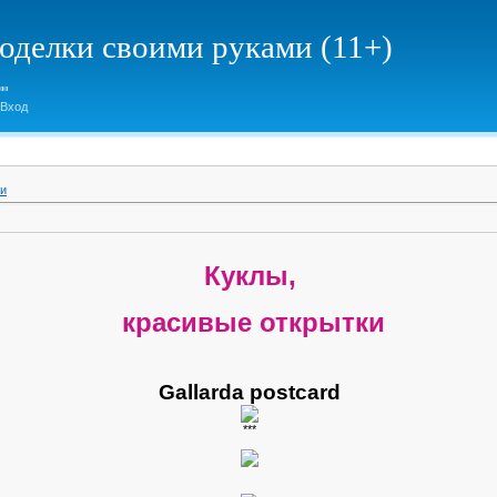
елки своими руками (11+)
Вход
ки
Куклы,
красивые открытки
Gallarda postcard
***