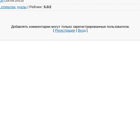
Юр
(18.05.2013)
 открытки
,
куклы
|
Рейтинг
:
5.0
/
2
Добавлять комментарии могут только зарегистрированные пользователи.
[
Регистрация
|
Вход
]