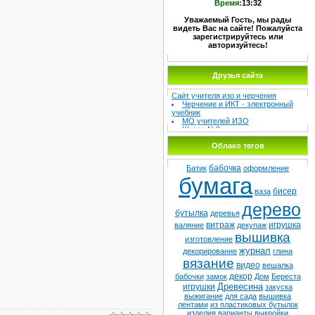
Время:
13:32
Уважаемый Гость, мы рады
видеть Вас на сайте! Пожалуйста
зарегистрируйтесь или
авторизуйтесь!
Друзья сайта
МЕТОДИЧЕСКИЙ СУНДУЧОК –
Сайт учителя изо и черчения
Черчение и ИКТ - электронный
учебник
МО учителей ИЗО
Школа №8
Детская худ. школа
Облако тегов
бабочка
Батик
оформление
бумага
бисер
ваза
дерево
бутылка
деревья
витраж
игрушка
валяние
декупаж
вышивка
изготовление
журнал
декорирование
глина
вязание
видео
вешалка
декор
бабочки
замок
Дом
Береста
Древесина
игрушки
закуска
выжигание
для сада
вышивка
лентами
из пластиковых бутылок
изделия
варианты
выкройки