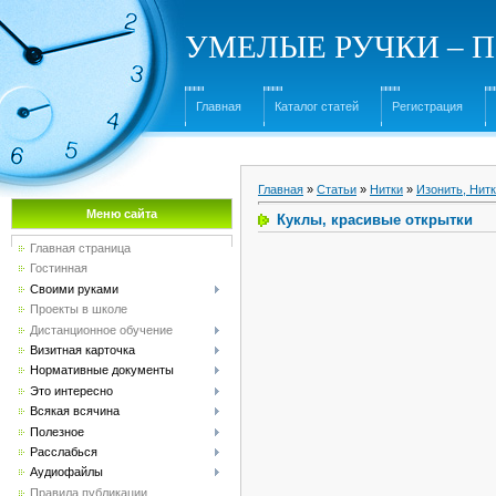
УМЕЛЫЕ РУЧКИ – Под
Главная
Каталог статей
Регистрация
Главная
»
Статьи
»
Нитки
»
Изонить, Нит
Меню сайта
Куклы, красивые открытки
Главная страница
Гостинная
Своими руками
Проекты в школе
Дистанционное обучение
Визитная карточка
Нормативные документы
Это интересно
Всякая всячина
Полезное
Расслабься
Аудиофайлы
Правила публикации