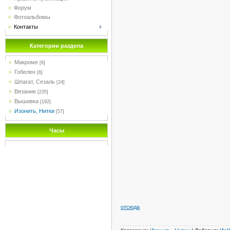
Форум
Фотоальбомы
Контакты
Категории раздела
Макроме
[6]
Гобелен
[6]
Шпагат, Сезаль
[24]
Вязание
[235]
Вышивка
[192]
Изонить, Нитки
[57]
Часы
отсюда