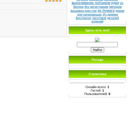
выпиливание лобзиком
идеи
из
бисера
без регистрации
бисером
из бумаги
вышивка крестом
домик
для начинающих
Из дерева
Бесплатно
заготовок
деталей
изделий
Здесь есть всё!
Погода
Статистика
Онлайн всего:
1
Гостей:
1
Пользователей:
0