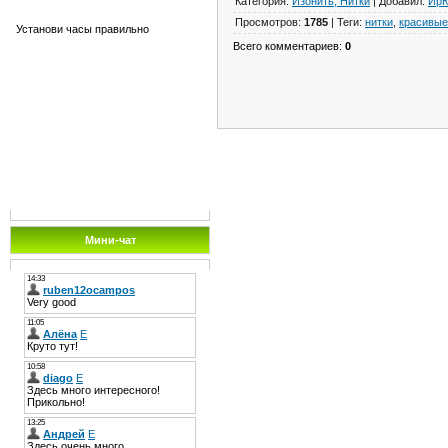
Категория
:
Изонить, Нитки
|
Добавил
:
Ир
Просмотров
:
1785
|
Теги
:
нитки
,
красивые
Установи часы правильно
Всего комментариев
:
0
Мини-чат