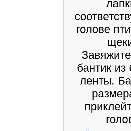
лапк
соответст
голове пти
щеки
Завяжите
бантик из
ленты. Б
размер
приклейт
голо