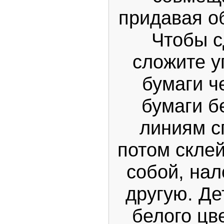
придавая о
Чтобы с
сложите у
бумаги ч
бумаги б
линиям сг
потом скле
собой, нал
другую. Де
белого цв