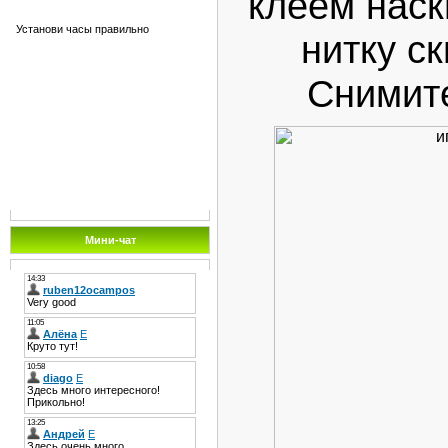
клеем наск
Установи часы правильно
нитку ск
Снимите
Мини-чат