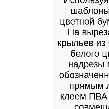
шаблоны
цветной бу
На вырез
крыльев из 
белого ц
надрезы 
обозначен
прямым 
клеем ПВА 
совмещ