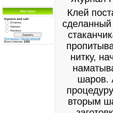
Клей пост
Наш опрос
Оцените мой сайт
сделанный 
Отлично
Хорошо
Неплохо
стаканчик
Результаты
|
Архив опросов
Всего ответов:
2335
пропитыв
нитку, на
наматыва
шаров.
процедуру
вторым ш
заготовк