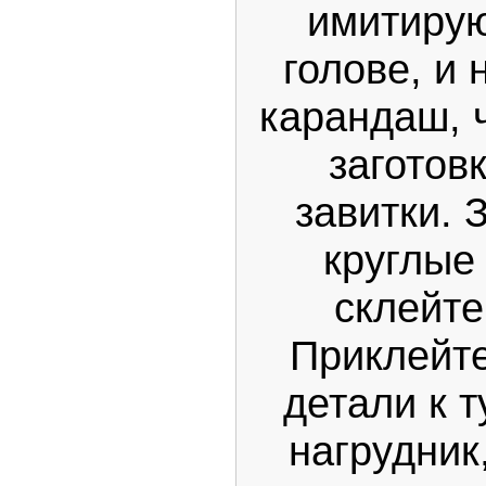
имитиру
голове, и 
карандаш, 
заготов
завитки. 
круглые
склейте
Приклейте
детали к 
нагрудник,