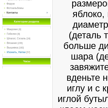
размеро
Форум
Фотоальбомы
яблоко, 
Контакты
диаметр
Категории раздела
Макроме
[6]
(деталь 
Гобелен
[6]
Шпагат, Сезаль
[24]
больше ди
Вязание
[235]
Вышивка
[192]
Изонить, Нитки
шара (де
[57]
Часы
завяжит
вденьте н
иглу и с 
иглой буты