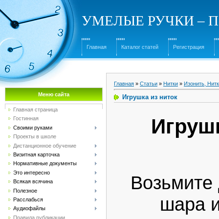
УМЕЛЫЕ РУЧКИ – Под
Главная
Каталог статей
Регистрация
Главная
»
Статьи
»
Нитки
»
Изонить, Нит
Меню сайта
Игрушка из ниток
Главная страница
Игрушк
Гостинная
Своими руками
Проекты в школе
Дистанционное обучение
Визитная карточка
Нормативные документы
Это интересно
Возьмите
Всякая всячина
Полезное
шара и
Расслабься
Аудиофайлы
Правила публикации