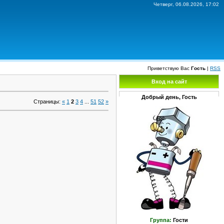
Четверг, 06.08.2026, 17:02
Приветствую Вас
Гость
|
RSS
Вход на сайт
Добрый день, Гость
Страницы
:
«
1
2
3
4
...
51
52
»
Группа:
Гости