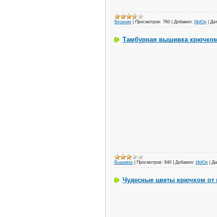
Вязание
|
Просмотров:
760
|
Добавил:
ИрЮр
|
Дат
Тамбурная вышивка крючком:
Вышивка
|
Просмотров:
640
|
Добавил:
ИрЮр
|
Да
Чудесные цветы крючком от 