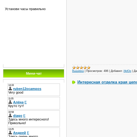
Установи часы правильно
Вышивка
|
Просмотров:
496
|
Добавил:
ИрЮр
|
Да
Мини-чат
Интересная отделка края цеп