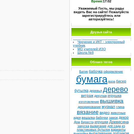
Время:
17:02
Уважаемый Гость, мы рады
видеть Вас на сайте! Пожалуйста
зарегистрируйтесь или
авторизуйтесь!
МЕТОДИЧЕСКИЙ СУНДУЧОК –
Друзья сайта
Сайт учителя изо и черчения
Черчение и ИКТ - электронный
учебник
МО учителей ИЗО
Школа №8
Детская худ. школа
Облако тегов
бабочка
Батик
оформление
бумага
бисер
ваза
дерево
бутылка
деревья
витраж
игрушка
декупаж
вышивка
изготовление
журнал
декорирование
глина
вязание
видео
животные
декор
идея
вешалка
бабочки
замок
Древесина
игрушки
Дом
Береста
закуска
выжигание
для сада
из
пластиковых бутылок
варианты
выпиливание лобзиком
выкройки