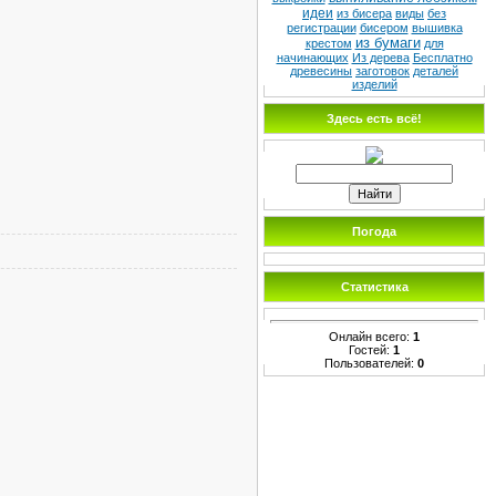
идеи
из бисера
виды
без
регистрации
бисером
вышивка
из бумаги
крестом
для
начинающих
Из дерева
Бесплатно
древесины
заготовок
деталей
изделий
Здесь есть всё!
Погода
Статистика
Онлайн всего:
1
Гостей:
1
Пользователей:
0