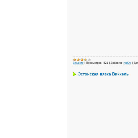
Вязание
|
Просмотров:
521
|
Добавил:
ИрЮр
|
Дат
Эстонская вязка Виккель