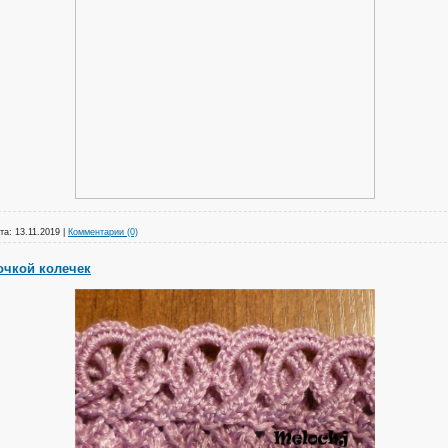
та:
13.11.2019
|
Комментарии (0)
очкой колечек