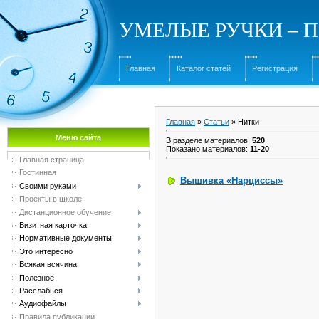
УМЕЛЫЕ РУЧКИ – Под
Главная
Каталог статей
Регистрация
Главная
»
Статьи
» Нитки
Меню сайта
В разделе материалов
:
520
Показано материалов
:
11-20
Главная страница
Гостинная
Вышивка «Нарциссы»
Своими руками
Проекты в школе
Дистанционное обучение
Визитная карточка
Нормативные документы
Это интересно
Всякая всячина
Полезное
Расслабься
Аудиофайлы
Правила публикации