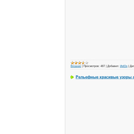
Вязание
|
Просмотров:
487
|
Добавил:
ИрЮр
|
Дат
Рельефные красивые узоры с