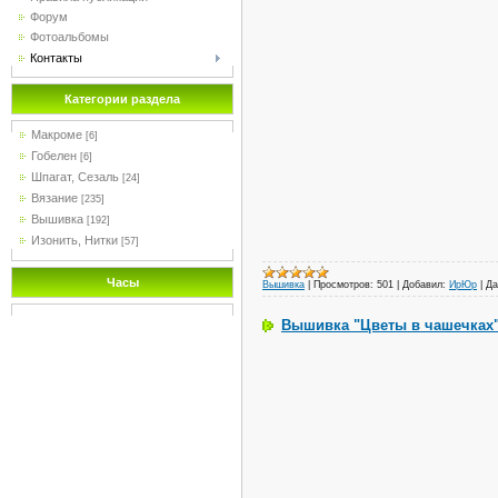
Форум
Фотоальбомы
Контакты
Категории раздела
Макроме
[6]
Гобелен
[6]
Шпагат, Сезаль
[24]
Вязание
[235]
Вышивка
[192]
Изонить, Нитки
[57]
Часы
Вышивка
|
Просмотров:
501
|
Добавил:
ИрЮр
|
Да
Вышивка "Цветы в чашечках"