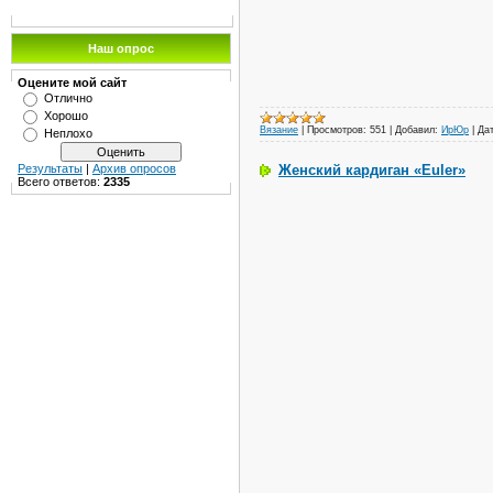
Наш опрос
Оцените мой сайт
Отлично
Хорошо
Вязание
|
Просмотров:
551
|
Добавил:
ИрЮр
|
Дат
Неплохо
Женский кардиган «Euler»
Результаты
|
Архив опросов
Всего ответов:
2335