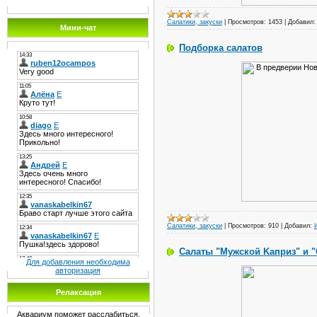
Салатики, закуски
|
Просмотров:
1453
|
Добавил:
Мини-чат
Подборка салатов
Салатики, закуски
|
Просмотров:
910
|
Добавил:
Салаты "Мужской Kаприз" и 
Для добавления необходима
авторизация
Релаксация
Аквариум поможет расслабиться.