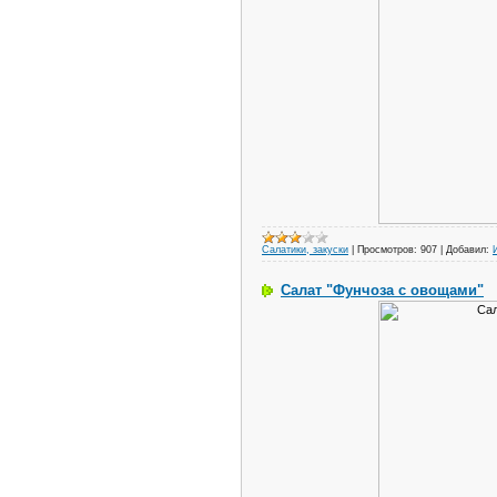
Салатики, закуски
|
Просмотров:
907
|
Добавил:
Салат "Фунчоза с овощами"