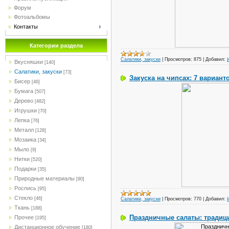
Форум
Фотоальбомы
Контакты
Категории раздела
Салатики, закуски
|
Просмотров:
875
|
Добавил:
Вкусняшки
[140]
Салатики, закуски
[73]
Закуска на чипсах: 7 вариан
Бисер
[46]
Бумага
[507]
Дерево
[482]
Игрушки
[70]
Лепка
[76]
Металл
[128]
Мозаика
[34]
Мыло
[9]
Нитки
[520]
Подарки
[35]
Природные материалы
[90]
Роспись
[95]
Стекло
[46]
Салатики, закуски
|
Просмотров:
770
|
Добавил:
Ткань
[188]
Праздничные салаты: тради
Прочее
[195]
Дистанционное обучение
[180]