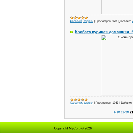
Салатики, закуски
|
Просмотров:
928
|
Добавил:
Колбаса куриная домашняя, 
Салатики, закуски
|
Просмотров:
1033
|
Добавил:
1-10
11-20
21
Copyright MyCorp © 2026