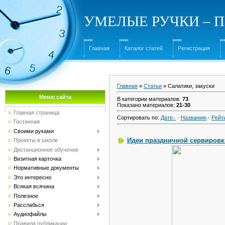
УМЕЛЫЕ РУЧКИ – Под
Главная
Каталог статей
Регистрация
Главная
»
Статьи
» Салатики, закуски
Меню сайта
В категории материалов
:
73
Показано материалов
:
21-30
Главная страница
Сортировать по
:
Дате
·
Названию
·
Рейт
Гостинная
Своими руками
Идеи праздничной сервировк
Проекты в школе
Дистанционное обучение
Визитная карточка
Нормативные документы
Это интересно
Всякая всячина
Полезное
Расслабься
Аудиофайлы
Правила публикации