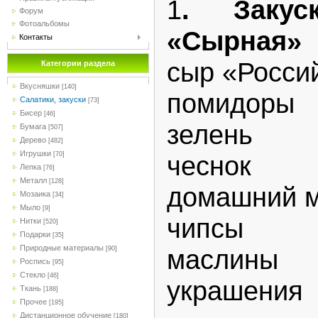
1
. Закус
Форум
Фотоальбомы
«Сырная»
Контакты
сыр «Росси
Категории раздела
Вкусняшки
[140]
помидоры
Салатики, закуски
[73]
Бисер
[46]
зелень
Бумага
[507]
Дерево
[482]
Игрушки
чеснок
[70]
Лепка
[76]
Металл
[128]
домашний 
Мозаика
[34]
Мыло
[9]
чипсы
Нитки
[520]
Подарки
[35]
Природные материалы
маслины
[90]
Роспись
[95]
Стекло
[46]
украшения
Ткань
[188]
Прочее
[195]
Дистанционное обучение
[180]