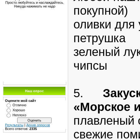
Просто любуйтесь и наслаждайтесь.
покупной)
Никуда нажимать не надо
оливки для
петрушка
зеленый лу
чипсы
5.
З
аку
Наш опрос
Оцените мой сайт
«Морское 
Отлично
Хорошо
Неплохо
плавленый 
Результаты
|
Архив опросов
Всего ответов:
2335
свежие пом