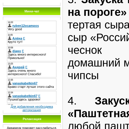
на пороге»
Мини-чат
тертая сыр
сыр «Росси
чеснок
домашний 
чипсы
4.
Заку
Для добавления необходима
«Паштетна
авторизация
Релаксация
любой пашт
Аквариум поможет расслабиться.