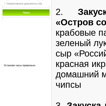
Нормативные документы
[39]
2.
Закуск
Часы
«Остров с
крабовые п
зеленый лу
сыр «Росси
красная икр
Установи часы правильно
домашний 
чипсы
3.
Закуска 