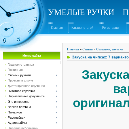
УМЕЛЫЕ РУЧКИ – Под
Главная
Каталог статей
Регистрация
Главная
»
Статьи
»
Салатики, закуски
Меню сайта
Закуска на чипсах: 7 вариант
Главная страница
Закуска
Гостинная
Своими руками
Проекты в школе
ва
Дистанционное обучение
Визитная карточка
Нормативные документы
оригинал
Это интересно
Всякая всячина
Полезное
Расслабься
Аудиофайлы
Правила публикации