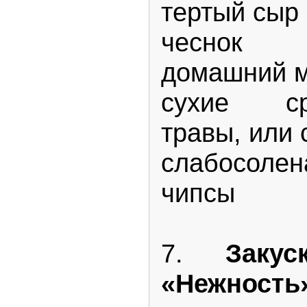
тертый сыр
чеснок
домашний 
сухие сре
травы, или 
слабосолен
чипсы
7.
Заку
«Нежность