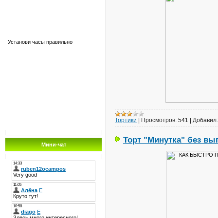
Установи часы правильно
Тортики
|
Просмотров:
541
|
Добавил:
Торт "Минутка" без вы
Мини-чат