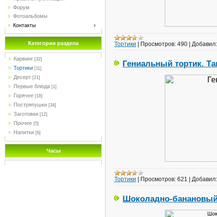
Форум
Фотоальбомы
Контакты
Категории раздела
Тортики
|
Просмотров:
490
|
Добавил:
Карвинг
[32]
Гениальный тортик. Та
Тортики
[11]
Десерт
[21]
Первые блюда
[1]
Горячее
[18]
Постряпушки
[34]
Заготовки
[12]
Прочее
[5]
Напитки
[6]
Часы
Тортики
|
Просмотров:
621
|
Добавил:
Шоколадно-банановый