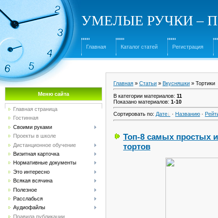
УМЕЛЫЕ РУЧКИ – Под
Главная
Каталог статей
Регистрация
Главная
»
Статьи
»
Вкусняшки
» Тортики
Меню сайта
В категории материалов
:
11
Показано материалов
:
1-10
Главная страница
Сортировать по
:
Дате
·
Названию
·
Рейт
Гостинная
Своими руками
Топ-8 самых простых 
Проекты в школе
Дистанционное обучение
тортов
Визитная карточка
Нормативные документы
Это интересно
Всякая всячина
Полезное
Расслабься
Аудиофайлы
Правила публикации