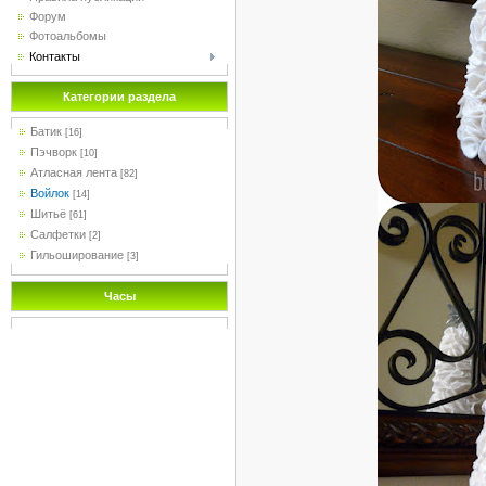
Форум
Фотоальбомы
Контакты
Категории раздела
Батик
[16]
Пэчворк
[10]
Атласная лента
[82]
Войлок
[14]
Шитьё
[61]
Салфетки
[2]
Гильоширование
[3]
Часы