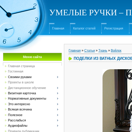
УМЕЛЫЕ РУЧКИ – Под
Главная
Каталог статей
Регистрация
Главная
»
Статьи
»
Ткань
»
Войлок
Меню сайта
ПОДЕЛКИ ИЗ ВАТНЫХ ДИСКО
Главная страница
Гостинная
Своими руками
Проекты в школе
Дистанционное обучение
Визитная карточка
Нормативные документы
Это интересно
Всякая всячина
Полезное
Расслабься
Аудиофайлы
Правила публикации