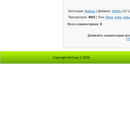
Категория
:
Войлок
|
Добавил
:
ИрЮр
(23.1
Просмотров
:
4602
|
Теги
:
Вата
,
ёлка
,
новы
Всего комментариев
:
0
Добавлять комментарии мог
[
Р
Copyright MyCorp © 2026