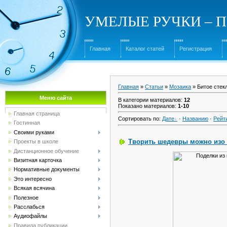
УМЕЛЫЕ РУЧКИ – Под
Главная
Каталог статей
Регистрация
Главная
»
Статьи
»
Мозаика
» Битое стек
Меню сайта
В категории материалов
:
12
Показано материалов
:
1-10
Главная страница
Сортировать по
:
Дате
·
Названию
·
Рейт
Гостинная
Своими руками
Творить шедевры можно изо в
Проекты в школе
Дистанционное обучение
Визитная карточка
Нормативные документы
Это интересно
Всякая всячина
Полезное
Расслабься
Аудиофайлы
Правила публикации