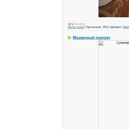
Битое стекло
|
Просмотров:
5614
|
Добавил:
ИрЮ
Мозаичный портрет