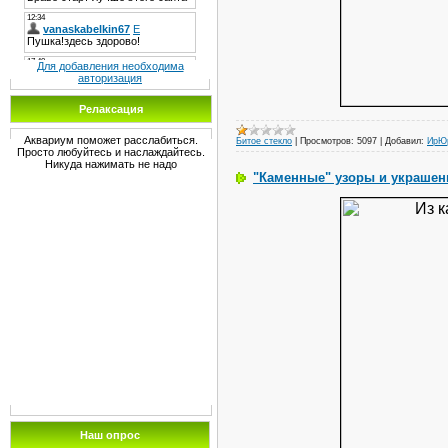
Для добавления необходима
авторизация
Релаксация
Аквариум поможет расслабиться.
Битое стекло
|
Просмотров:
5097
|
Добавил:
ИрЮ
Просто любуйтесь и наслаждайтесь.
Никуда нажимать не надо
"Каменные" узоры и украшен
Наш опрос