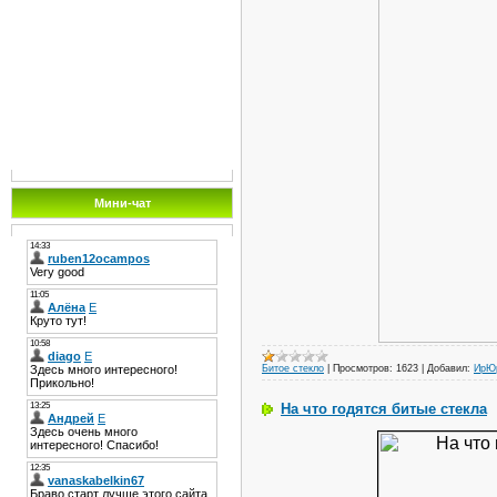
Мини-чат
Битое стекло
|
Просмотров:
1623
|
Добавил:
ИрЮ
На что годятся битые стекла