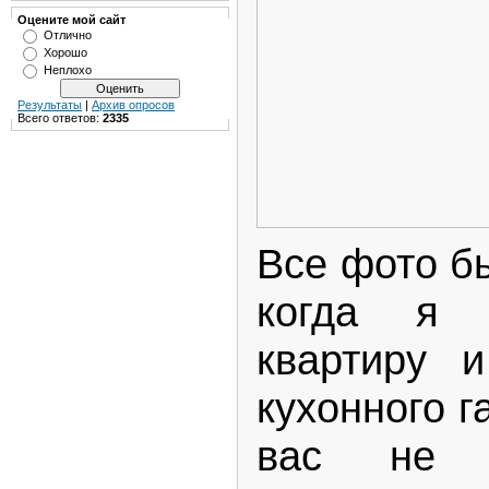
Оцените мой сайт
Отлично
Хорошо
Неплохо
Результаты
|
Архив опросов
Всего ответов:
2335
Все фото б
когда я 
квартиру и
кухонного г
вас не с