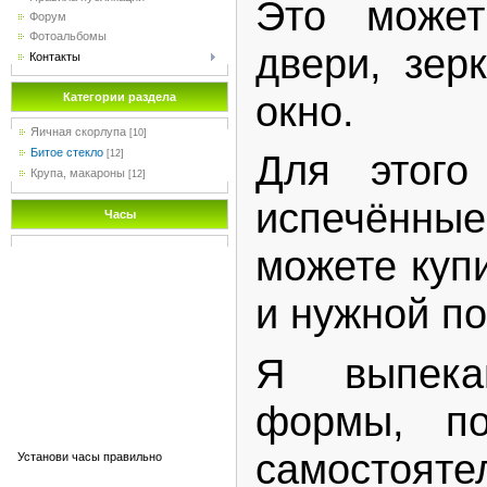
Это може
Форум
Фотоальбомы
двери, зер
Контакты
окно.
Категории раздела
Яичная скорлупа
[10]
Битое стекло
Для этого
[12]
Крупа, макароны
[12]
испечённые
Часы
можете куп
и нужной по
Я выпека
формы, по
самосто
Установи часы правильно