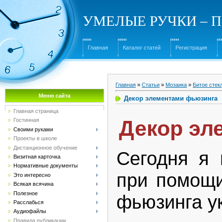
УМЕЛЫЕ РУЧКИ – Под
Главная
Каталог статей
Регистрация
Главная
»
Статьи
»
Мозаика
»
Битое стек
Меню сайта
Декор элементами фьюзинга
Главная страница
Декор эл
Гостинная
Своими руками
Проекты в школе
Дистанционное обучение
Сегодня я 
Визитная карточка
Нормативные документы
при помощи
Это интересно
Всякая всячина
Полезное
фьюзинга ук
Расслабься
Аудиофайлы
Правила публикации