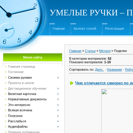
УМЕЛЫЕ РУЧКИ – Под
Главная
Каталог статей
Регистрация
Главная
»
Статьи
»
Металл
» Поделки
Меню сайта
В категории материалов
:
52
Показано материалов
:
1-10
Главная страница
Сортировать по
:
Дате
·
Названию
·
Рейт
Гостинная
Своими руками
Чем отличается саморез по д
Проекты в школе
Дистанционное обучение
Визитная карточка
Нормативные документы
Это интересно
Всякая всячина
Полезное
Расслабься
Аудиофайлы
Правила публикации