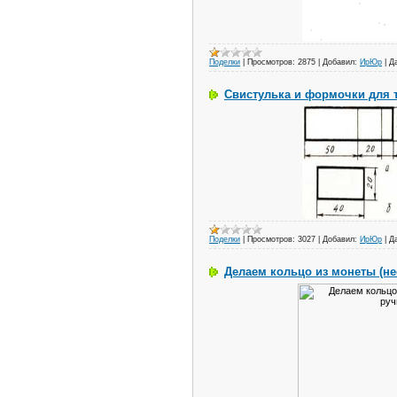
Поделки
|
Просмотров:
2875
|
Добавил:
ИрЮр
|
Д
Свистулька и формочки для 
Поделки
|
Просмотров:
3027
|
Добавил:
ИрЮр
|
Д
Делаем кольцо из монеты (не