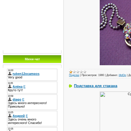
Мини-чат
Поделки
|
Просмотров:
1980
|
Добавил:
ИрЮр
|
Д
Подставка для стакана