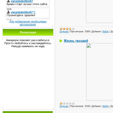
Для добавления необходима
авторизация
Поделки
|
Просмотров:
5369
|
Добавил:
ИрЮр
|
Д
Релаксация
Аквариум поможет расслабиться.
Жизнь гвоздей
Просто любуйтесь и наслаждайтесь.
Никуда нажимать не надо
Поделки
|
Просмотров:
3249
|
Добавил:
ИрЮр
|
Д