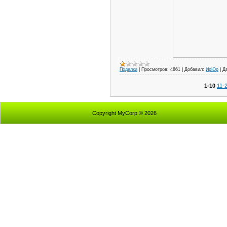
Поделки
|
Просмотров:
4861
|
Добавил:
ИрЮр
|
Д
1-10
11-
Copyright MyCorp © 2026