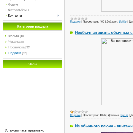
Форум
Фотоальбомы
Контакты
Поделки
|
Просмотров:
460
|
Добавил:
ИрЮр
|
Дат
Категории раздела
Необычная жизнь обычных с
Фольга
[18]
Чеканка
[8]
Проволока
[50]
Поделки
[52]
Часы
Поделки
|
Просмотров:
1096
|
Добавил:
ИрЮр
|
Д
Из обычного ключа - винтаж
Установи часы правильно