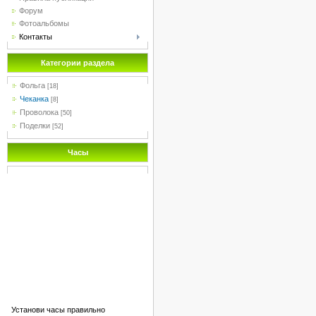
Форум
Фотоальбомы
Контакты
Категории раздела
Фольга
[18]
Чеканка
[8]
Проволока
[50]
Поделки
[52]
Часы
Установи часы правильно