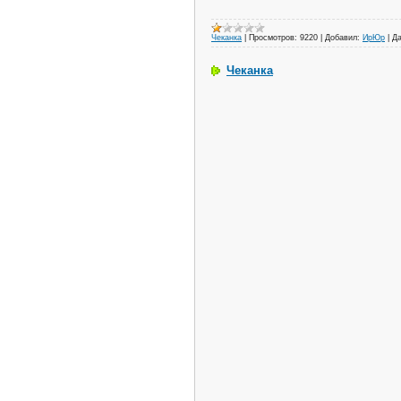
Чеканка
|
Просмотров:
9220
|
Добавил:
ИрЮр
|
Да
Чеканка