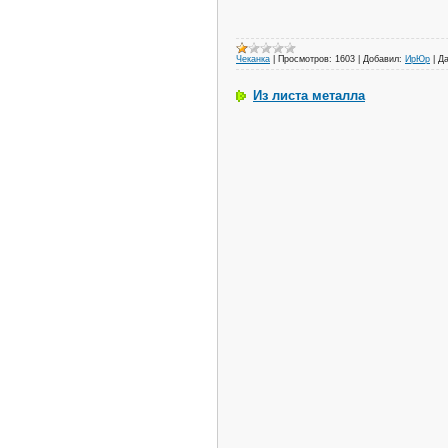
Чеканка
|
Просмотров:
1603
|
Добавил:
ИрЮр
|
Да
Из листа металла