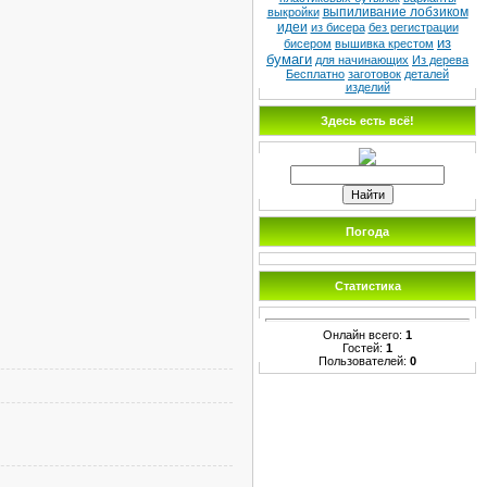
выпиливание лобзиком
выкройки
идеи
из бисера
без регистрации
из
бисером
вышивка крестом
бумаги
для начинающих
Из дерева
Бесплатно
заготовок
деталей
изделий
Здесь есть всё!
Погода
Статистика
Онлайн всего:
1
Гостей:
1
Пользователей:
0