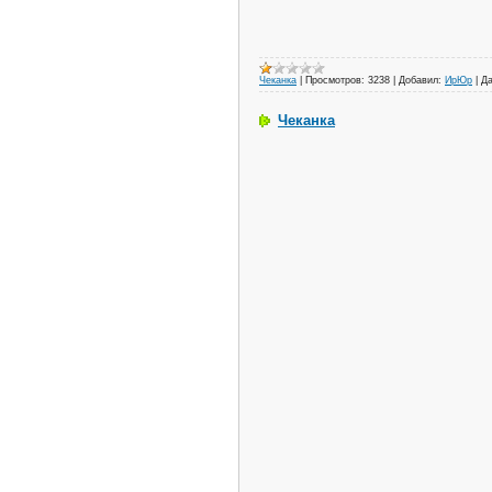
Чеканка
|
Просмотров:
3238
|
Добавил:
ИрЮр
|
Да
Чеканка