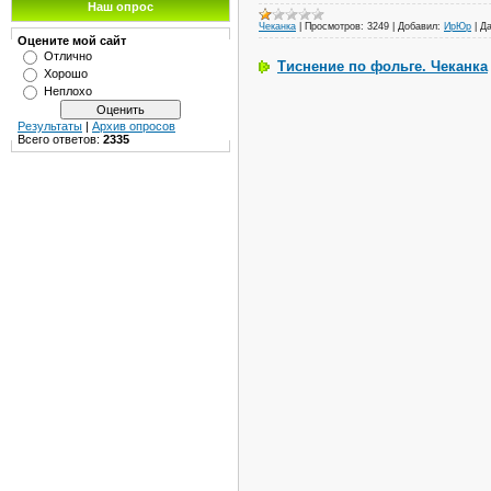
Наш опрос
Чеканка
|
Просмотров:
3249
|
Добавил:
ИрЮр
|
Да
Оцените мой сайт
Отлично
Тиснение по фольге. Чеканка
Хорошо
Неплохо
Результаты
|
Архив опросов
Всего ответов:
2335