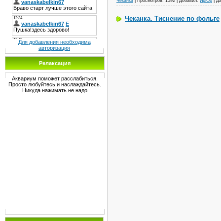
Чеканка
|
Просмотров:
1592
|
Добавил:
ИрЮр
|
Да
Чеканка. Тиснение по фольге
Для добавления необходима
авторизация
Релаксация
Аквариум поможет расслабиться.
Просто любуйтесь и наслаждайтесь.
Никуда нажимать не надо