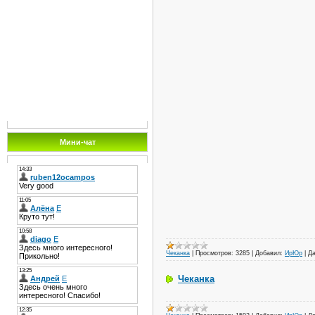
Мини-чат
Чеканка
|
Просмотров:
3285
|
Добавил:
ИрЮр
|
Да
Чеканка