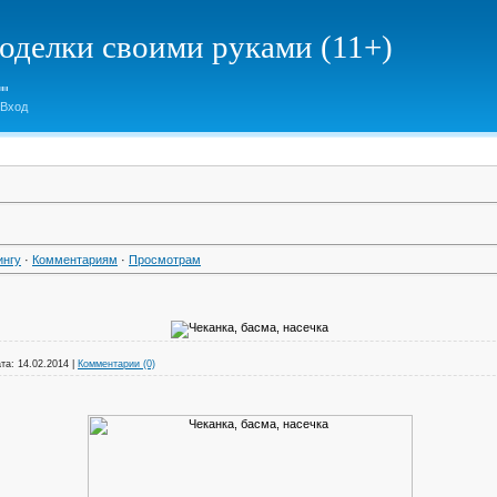
елки своими руками (11+)
Вход
ингу
·
Комментариям
·
Просмотрам
та:
14.02.2014
|
Комментарии (0)