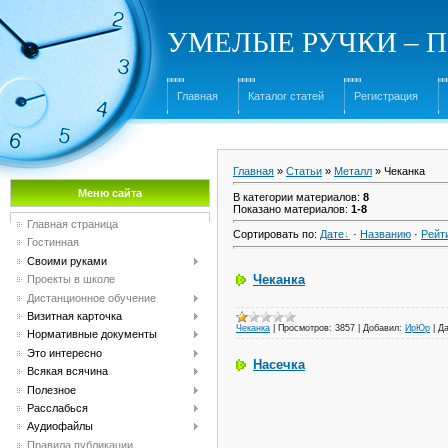
УМЕЛЫЕ РУЧКИ – Под
Главная
Каталог статей
Регистрация
Главная
»
Статьи
»
Металл
» Чеканка
Меню сайта
В категории материалов
:
8
Показано материалов
:
1-8
Главная страница
Сортировать по
:
Дате
·
Названию
·
Рейт
Гостинная
Своими руками
Чеканка
Проекты в школе
Дистанционное обучение
Визитная карточка
Чеканка
|
Просмотров:
3857
|
Добавил:
ИрЮр
|
Да
Нормативные документы
Это интересно
Насечка
Всякая всячина
Полезное
Расслабься
Аудиофайлы
Правила публикации