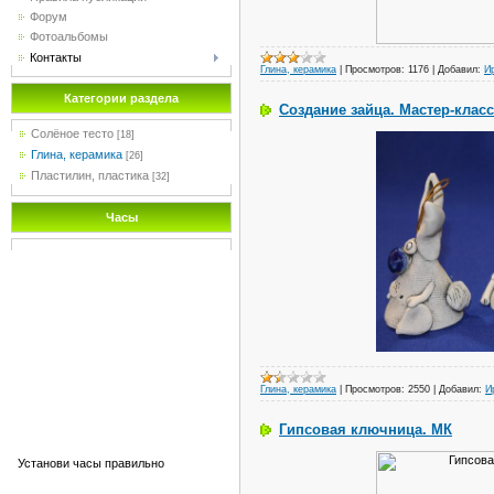
Форум
Фотоальбомы
Контакты
Глина, керамика
|
Просмотров:
1176
|
Добавил:
И
Категории раздела
Создание зайца. Мастер-класс
Солёное тесто
[18]
Глина, керамика
[26]
Пластилин, пластика
[32]
Часы
Глина, керамика
|
Просмотров:
2550
|
Добавил:
И
Гипсовая ключница. МК
Установи часы правильно