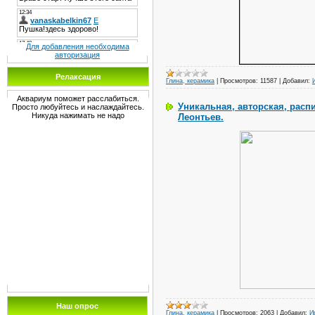
Для добавления необходима
авторизация
Релаксация
Глина, керамика
|
Просмотров:
11587
|
Добавил:
Аквариум поможет расслабиться.
Уникальная, авторская, расп
Просто любуйтесь и наслаждайтесь.
Никуда нажимать не надо
Леонтьев.
Наш опрос
Глина, керамика
|
Просмотров:
2063
|
Добавил:
И