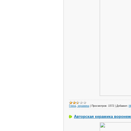
Глина, керамика
|
Просмотров:
1572
|
Добавил:
И
Авторская керамика воронеж