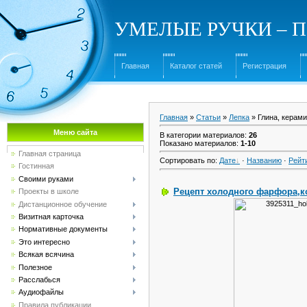
УМЕЛЫЕ РУЧКИ – Под
Главная
Каталог статей
Регистрация
Главная
»
Статьи
»
Лепка
» Глина, керами
Меню сайта
В категории материалов
:
26
Показано материалов
:
1-10
Главная страница
Сортировать по
:
Дате
·
Названию
·
Рейт
Гостинная
Своими руками
Рецепт холодного фарфора,к
Проекты в школе
Дистанционное обучение
Визитная карточка
Нормативные документы
Это интересно
Всякая всячина
Полезное
Расслабься
Аудиофайлы
Правила публикации