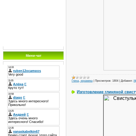
Мини-чат
Глина, керамика
|
Просмотров:
1804
|
Добавил:
И
Изготовление глиняной свист