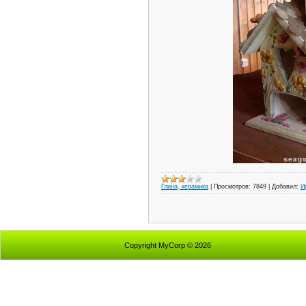
Глина, керамика
|
Просмотров:
7849
|
Добавил:
И
Copyright MyCorp © 2026