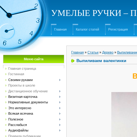
УМЕЛЫЕ РУЧКИ – Под
Главная
Каталог статей
Регистрация
Главная
»
Статьи
»
Дерево
»
Выпиливани
Меню сайта
Выпиливаем валентинки
Главная страница
В
Гостинная
Своими руками
Проекты в школе
Дистанционное обучение
Визитная карточка
Нормативные документы
Это интересно
Всякая всячина
Полезное
Расслабься
Аудиофайлы
Правила публикации