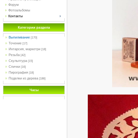
Форум
Фотоальбомы
Контакты
Категории раздела
Выпиливание
[170]
Точение
[17]
Интарсия, маркетри
[18]
Резьба
[42]
Скульптура
[15]
Спички
[16]
Пирография
[18]
Поделки из дерева
[186]
Часы