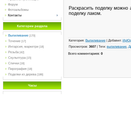
Форум
Раскрасить поделку можно 
Фотоальбомы
поделку лаком.
Контакты
Категории раздела
Выпиливание
[170]
Категория
:
Выпиливание
|
Добавил
:
ИрЮ
Точение
[17]
Просмотров
:
3607
|
Теги
:
выпиливание
,
Д
Интарсия, маркетри
[18]
Резьба
[42]
Всего комментариев
:
0
Скульптура
[15]
Спички
[16]
Пирография
[18]
Поделки из дерева
[186]
Часы