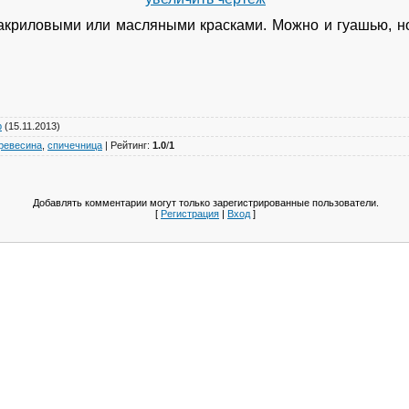
акриловыми или масляными красками. Можно и гуашью, но
р
(15.11.2013)
ревесина
,
спичечница
|
Рейтинг
:
1.0
/
1
Добавлять комментарии могут только зарегистрированные пользователи.
[
Регистрация
|
Вход
]