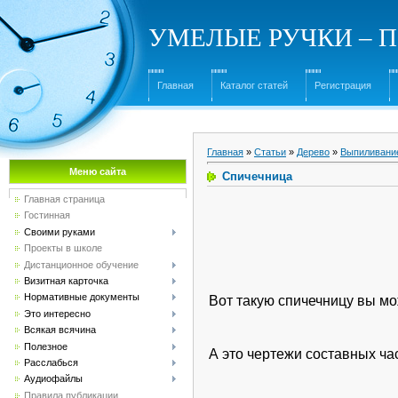
УМЕЛЫЕ РУЧКИ – Под
Главная
Каталог статей
Регистрация
Главная
»
Статьи
»
Дерево
»
Выпиливани
Меню сайта
Спичечница
Главная страница
Гостинная
Своими руками
Проекты в школе
Дистанционное обучение
Визитная карточка
Нормативные документы
Вот такую спичечницу вы мо
Это интересно
Всякая всячина
Полезное
А это чертежи составных ча
Расслабься
Аудиофайлы
Правила публикации