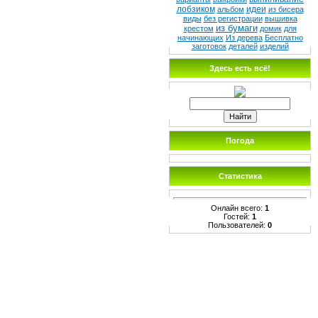
лобзиком
идеи
альбом
из бисера
виды
без регистрации
вышивка
из бумаги
крестом
домик
для
начинающих
Из дерева
Бесплатно
заготовок
деталей
изделий
Здесь есть всё!
Погода
Статистика
Онлайн всего:
1
Гостей:
1
Пользователей:
0