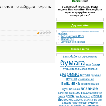
Время:
18:37
 потом не забудьте покрыть
Уважаемый Гость, мы рады
видеть Вас на сайте! Пожалуйста
зарегистрируйтесь или
авторизуйтесь!
МЕТОДИЧЕСКИЙ СУНДУЧОК –
Друзья сайта
Сайт учителя изо и черчения
Черчение и ИКТ - электронный
учебник
МО учителей ИЗО
Школа №8
Детская худ. школа
Облако тегов
бабочка
Батик
оформление
бумага
бисер
ваза
бутылка
дед мороз
деревья
дерево
витраж
декупаж
игрушка
изготовление
вышивка
декорирование
вязание
журнал
глина
видео
валентинка
вешалка
бабочки
декор
игрушки
замок
Дом
Береста
Древесина
закуска
выжигание
для
сада
из пластиковых бутылок
выпиливание
варианты
выкройки