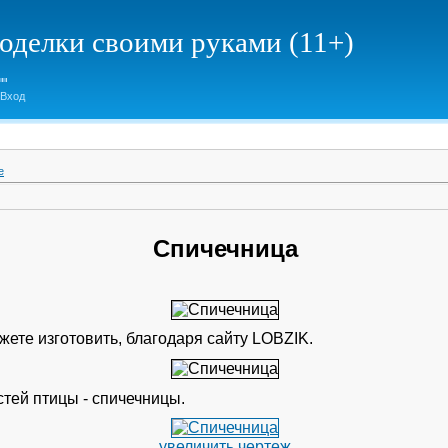
елки своими руками (11+)
Вход
е
Спичечница
жете изготовить, благодаря сайту LOBZIK.
стей птицы - спичечницы.
увеличить чертеж