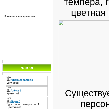
темпера, 
цветная п
Установи часы правильно
Мини-чат
Существу
персо