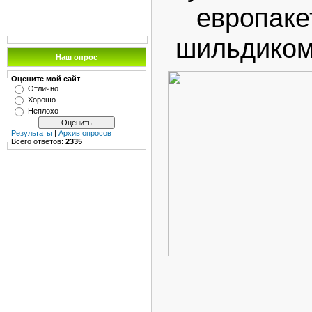
европаке
шильдиком 
Наш опрос
Оцените мой сайт
Отлично
Хорошо
Неплохо
Результаты
|
Архив опросов
Всего ответов:
2335