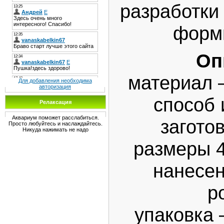
разработки
форм
Оп
материал 
Для добавления необходима
авторизация
способ 
Релаксация
Аквариум поможет расслабиться.
загото
Просто любуйтесь и наслаждайтесь.
Никуда нажимать не надо
размеры 4
нанесе
р
упаковка