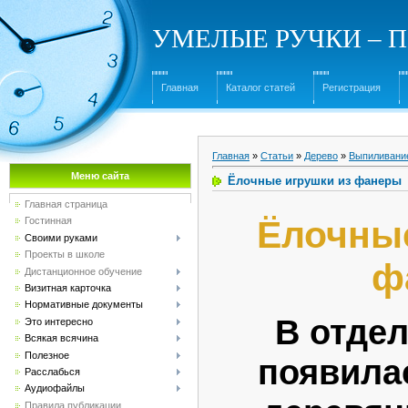
УМЕЛЫЕ РУЧКИ – Под
Главная
Каталог статей
Регистрация
Главная
»
Статьи
»
Дерево
»
Выпиливани
Меню сайта
Ёлочные игрушки из фанеры
Главная страница
Ёлочные
Гостинная
Своими руками
Проекты в школе
ф
Дистанционное обучение
Визитная карточка
Нормативные документы
В отде
Это интересно
Всякая всячина
Полезное
появила
Расслабься
Аудиофайлы
Правила публикации