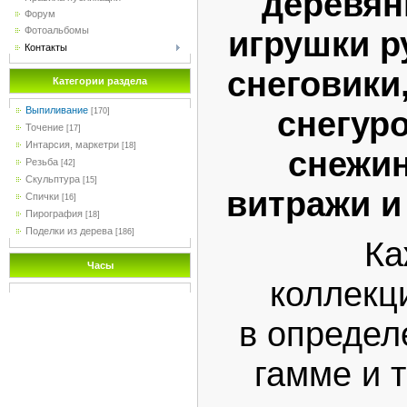
деревян
Форум
игрушки р
Фотоальбомы
Контакты
снеговики
Категории раздела
снегуро
Выпиливание
[170]
Точение
[17]
Интарсия, маркетри
[18]
снежин
Резьба
[42]
Скульптура
[15]
витражи и
Спички
[16]
Пирография
[18]
Поделки из дерева
[186]
Ка
Часы
коллекц
в определ
гамме и т