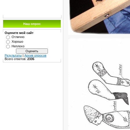
Наш опрос
Оцените мой сайт
Отлично
Хорошо
Неплохо
Результаты
|
Архив опросов
Всего ответов:
2335