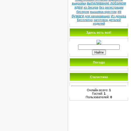
выпиливание лобзиком
выкройки
идеи
из бисера
без регистрации
из
бисером
вышивка крестом
бумаги
для начинающих
Из дерева
Бесплатно
заготовок
деталей
изделий
Здесь есть всё!
Погода
Статистика
Онлайн всего:
1
Гостей:
1
Пользователей:
0