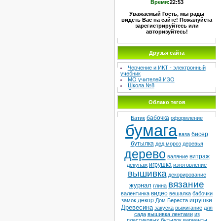
Время:
22:53
Уважаемый Гость, мы рады
видеть Вас на сайте! Пожалуйста
зарегистрируйтесь или
авторизуйтесь!
МЕТОДИЧЕСКИЙ СУНДУЧОК –
Друзья сайта
Сайт учителя изо и черчения
Черчение и ИКТ - электронный
учебник
МО учителей ИЗО
Школа №8
Детская худ. школа
Облако тегов
бабочка
Батик
оформление
бумага
бисер
ваза
бутылка
дед мороз
деревья
дерево
витраж
валяние
игрушка
декупаж
изготовление
вышивка
декорирование
вязание
журнал
глина
видео
валентинка
вешалка
бабочки
декор
игрушки
замок
Дом
Береста
Древесина
закуска
выжигание
для
сада
вышивка лентами
из
пластиковых бутылок
варианты