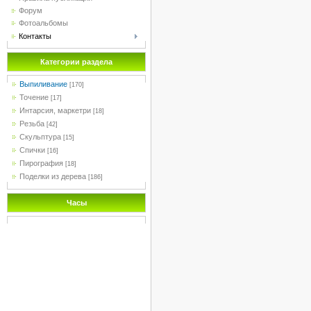
Форум
Фотоальбомы
Контакты
Категории раздела
Выпиливание
[170]
Точение
[17]
Интарсия, маркетри
[18]
Резьба
[42]
Скульптура
[15]
Спички
[16]
Пирография
[18]
Поделки из дерева
[186]
Часы