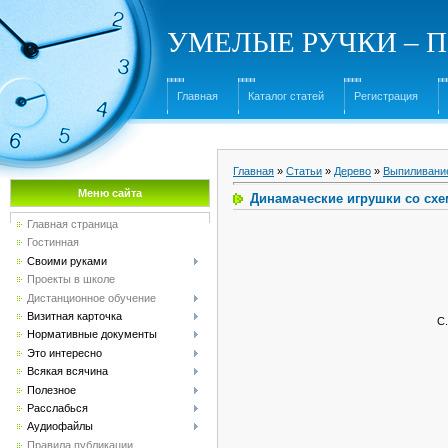
УМЕЛЫЕ РУЧКИ – Под
Главная
Каталог статей
Регистрация
Главная
»
Статьи
»
Дерево
»
Выпиливани
Меню сайта
Динамаческие игрушки со схе
Главная страница
Гостинная
Своими руками
Проекты в школе
Дистанционное обучение
Визитная карточка
С.
Нормативные документы
Это интересно
Всякая всячина
Полезное
Расслабься
Аудиофайлы
Правила публикации