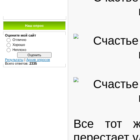
Наш опрос
Оцените мой сайт
Отлично
Хорошо
Неплохо
Результаты
|
Архив опросов
Всего ответов:
2335
Все тот ж
перестает у