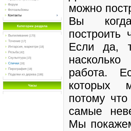
можно постр
Форум
Фотоальбомы
Контакты
Вы когда
Категории раздела
построить 
Выпиливание
[170]
Точение
[17]
Если да, т
Интарсия, маркетри
[18]
Резьба
[42]
наскольк
Скульптура
[15]
Спички
[16]
работа. Е
Пирография
[18]
Поделки из дерева
[186]
которых м
Часы
потому что
самые неве
Мы покажем