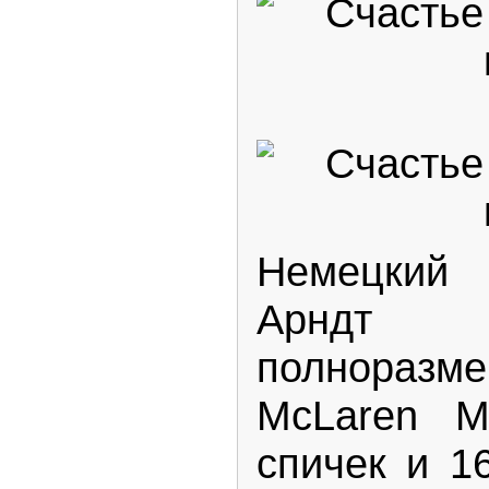
Немецкий 
Арндт
полноразм
McLaren M
спичек и 1