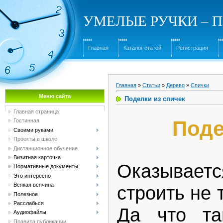
УМЕЛЫЕ РУЧКИ – Под
Главная
Каталог статей
Регистрация
Главная
»
Статьи
»
Дерево
»
Спички
Меню сайта
Поделки из спичек
Главная страница
Поде
Гостинная
Своими руками
Проекты в школе
Дистанционное обучение
Визитная карточка
Оказыва
Нормативные документы
Это интересно
Всякая всячина
строить не 
Полезное
Расслабься
Да что та
Аудиофайлы
Правила публикации