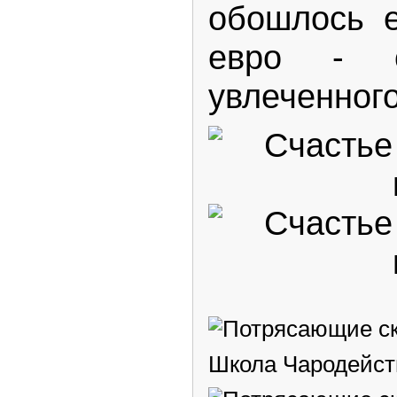
обошлось е
евро - 
увлеченног
Школа Чародейст