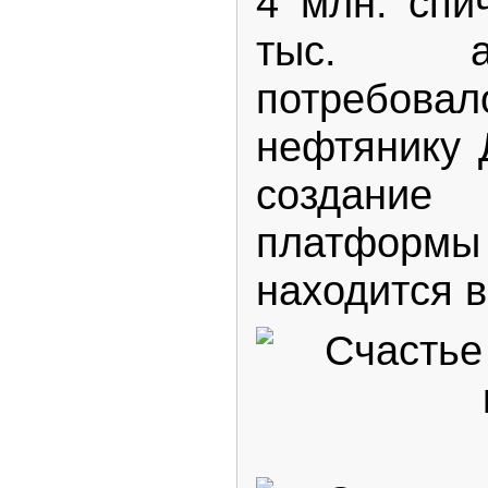
4 млн. спи
тыс. ан
потребо
нефтянику 
создание
платформы
находится 