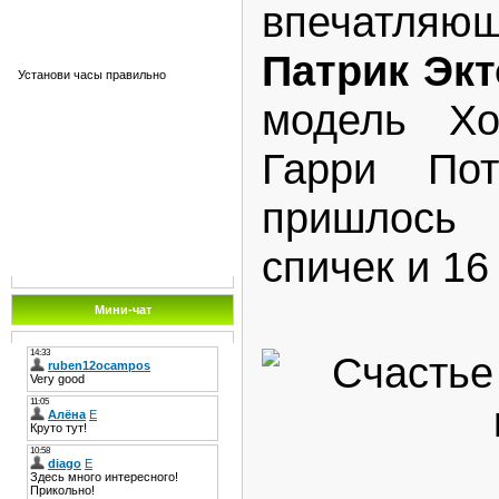
впечатляющ
Патрик Экт
Установи часы правильно
модель Хо
Гарри По
пришлось 
спичек и 16
Мини-чат