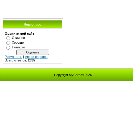
Наш опрос
Оцените мой сайт
Отлично
Хорошо
Неплохо
Результаты
|
Архив опросов
Всего ответов:
2335
Copyright MyCorp © 2026