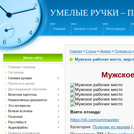
УМЕЛЫЕ РУЧКИ – Под
Главная
Каталог статей
Регистрация
Главная
»
Статьи
»
Дерево
»
Поделки из 
Меню сайта
Мужское рабочее место, верс
Главная страница
Мужское
Гостинная
Своими руками
Проекты в школе
Дистанционное обучение
Визитная карточка
Нормативные документы
Это интересно
Всякая всячина
Взято отсюда:
Полезное
https://vk.com/ummasster
Расслабься
Категория
:
Поделки из дерева
|
Аудиофайлы
Правила публикации