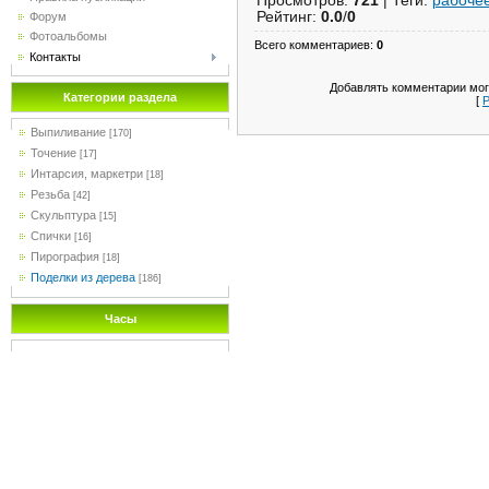
Просмотров
:
721
|
Теги
:
рабоче
Рейтинг
:
0.0
/
0
Форум
Фотоальбомы
Всего комментариев
:
0
Контакты
Добавлять комментарии мог
Категории раздела
[
Р
Выпиливание
[170]
Точение
[17]
Интарсия, маркетри
[18]
Резьба
[42]
Скульптура
[15]
Спички
[16]
Пирография
[18]
Поделки из дерева
[186]
Часы