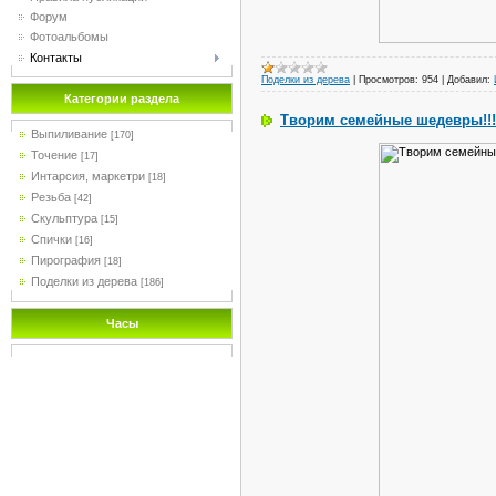
Форум
Фотоальбомы
Контакты
Поделки из дерева
|
Просмотров:
954
|
Добавил:
Категории раздела
Творим семейные шедевры!!!
Выпиливание
[170]
Точение
[17]
Интарсия, маркетри
[18]
Резьба
[42]
Скульптура
[15]
Спички
[16]
Пирография
[18]
Поделки из дерева
[186]
Часы