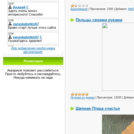
Выпиливание
|
Просмотров:
2340
|
Добавил:
ИрЮ
Пяльцы своими руками
Для добавления необходима
авторизация
Релаксация
Аквариум поможет расслабиться.
Просто любуйтесь и наслаждайтесь.
Никуда нажимать не надо
Поделки из дерева
|
Просмотров:
12025
|
Добави
Щепная Птица счастья