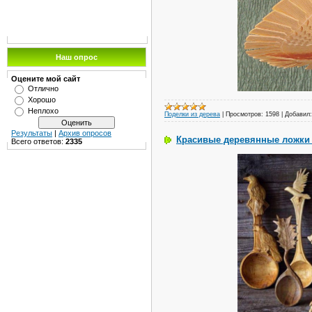
Наш опрос
Оцените мой сайт
Отлично
Хорошо
Неплохо
Поделки из дерева
|
Просмотров:
1598
|
Добавил:
Результаты
|
Архив опросов
Красивые деревянные ложки
Всего ответов:
2335