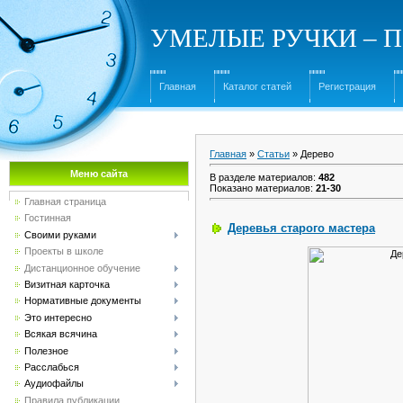
УМЕЛЫЕ РУЧКИ – Под
Главная
Каталог статей
Регистрация
Главная
»
Статьи
» Дерево
Меню сайта
В разделе материалов
:
482
Показано материалов
:
21-30
Главная страница
Гостинная
Деревья старого мастера
Своими руками
Проекты в школе
Дистанционное обучение
Визитная карточка
Нормативные документы
Это интересно
Всякая всячина
Полезное
Расслабься
Аудиофайлы
Правила публикации