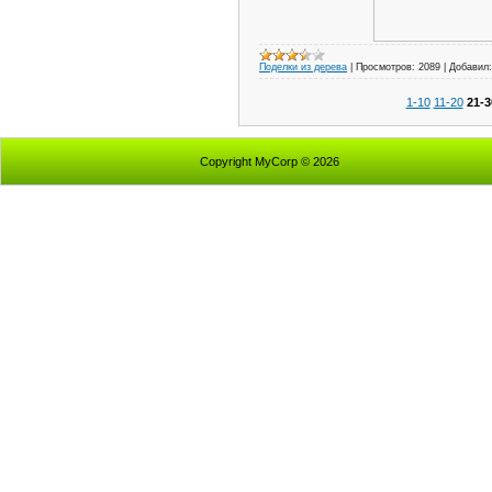
Поделки из дерева
|
Просмотров:
2089
|
Добавил:
1-10
11-20
21-3
Copyright MyCorp © 2026