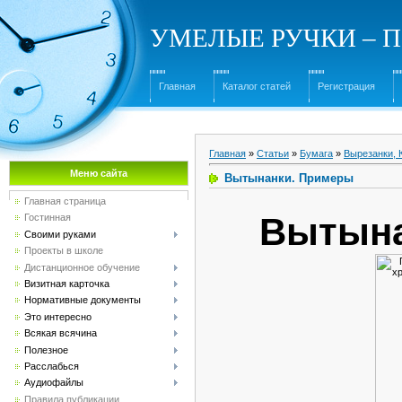
УМЕЛЫЕ РУЧКИ – Под
Главная
Каталог статей
Регистрация
Главная
»
Статьи
»
Бумага
»
Вырезанки, 
Меню сайта
Вытынанки. Примеры
Главная страница
Вытына
Гостинная
Своими руками
Проекты в школе
Дистанционное обучение
Визитная карточка
Нормативные документы
Это интересно
Всякая всячина
Полезное
Расслабься
Аудиофайлы
Правила публикации