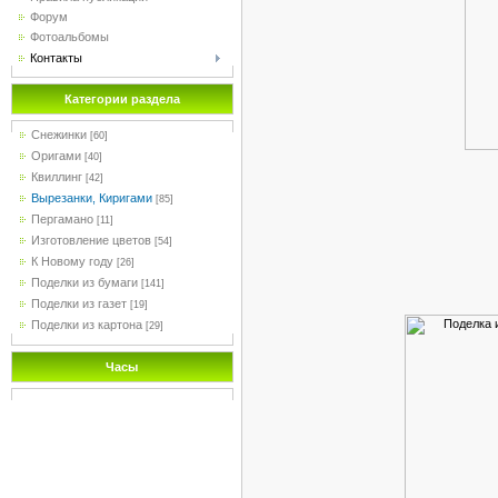
Форум
Фотоальбомы
Контакты
Категории раздела
Снежинки
[60]
Оригами
[40]
Квиллинг
[42]
Вырезанки, Киригами
[85]
Пергамано
[11]
Изготовление цветов
[54]
К Новому году
[26]
Поделки из бумаги
[141]
Поделки из газет
[19]
Поделки из картона
[29]
Часы