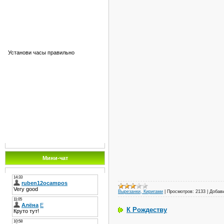
Установи часы правильно
Мини-чат
Вырезанки, Киригами
|
Просмотров:
2133
|
Добав
К Рождеству