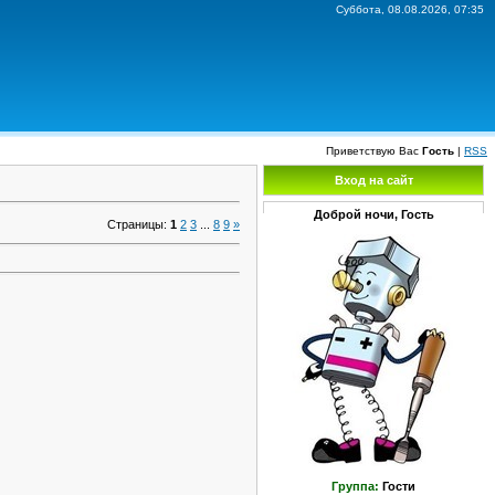
Суббота, 08.08.2026, 07:35
Приветствую Вас
Гость
|
RSS
Вход на сайт
Доброй ночи, Гость
Страницы
:
1
2
3
...
8
9
»
Группа:
Гости