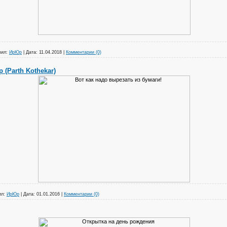
вил:
ИрЮр
|
Дата:
11.04.2018
|
Комментарии (0)
 (Parth Kothekar)
ил:
ИрЮр
|
Дата:
01.01.2016
|
Комментарии (0)