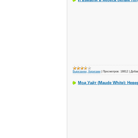
Вырезанки, Киригами
|
Просмотров:
18812
|
Доба
Мод Уайт (Maude White): Нев