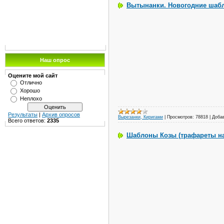
Вытынанки. Новогодние шаб
Наш опрос
Оцените мой сайт
Отлично
Хорошо
Неплохо
Результаты
|
Архив опросов
Вырезанки, Киригами
|
Просмотров:
78818
|
Доба
Всего ответов:
2335
Шаблоны Козы (трафареты на