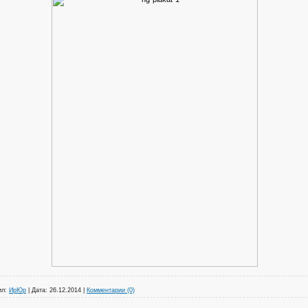
ил:
ИрЮр
|
Дата:
26.12.2014
|
Комментарии (0)