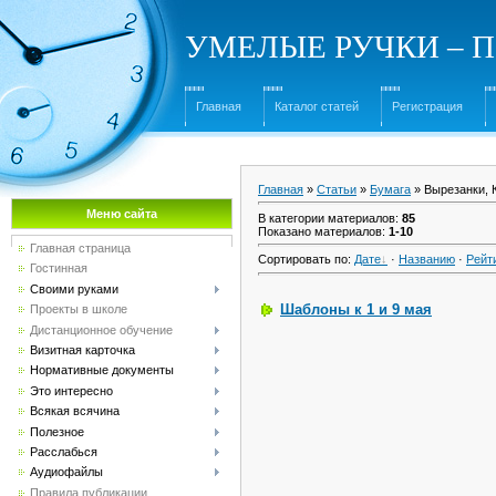
УМЕЛЫЕ РУЧКИ – Под
Главная
Каталог статей
Регистрация
Главная
»
Статьи
»
Бумага
» Вырезанки, 
Меню сайта
В категории материалов
:
85
Показано материалов
:
1-10
Главная страница
Сортировать по
:
Дате
·
Названию
·
Рейт
Гостинная
Своими руками
Шаблоны к 1 и 9 мая
Проекты в школе
Дистанционное обучение
Визитная карточка
Нормативные документы
Это интересно
Всякая всячина
Полезное
Расслабься
Аудиофайлы
Правила публикации