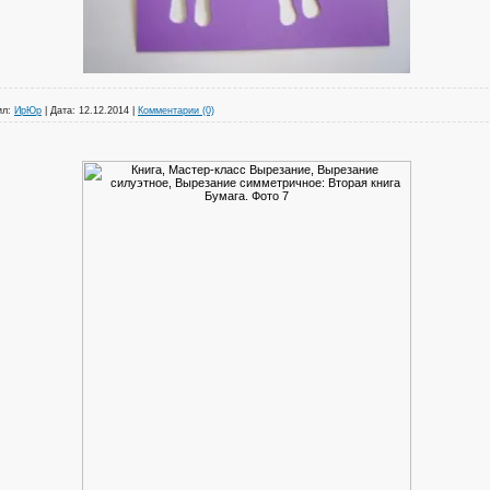
ил:
ИрЮр
|
Дата:
12.12.2014
|
Комментарии (0)