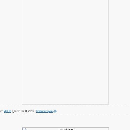
ил:
ИрЮр
|
Дата:
06.11.2015
|
Комментарии (0)