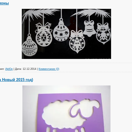
лоны
вил:
ИрЮр
|
Дата:
12.12.2014
|
Комментарии (0)
 Новый 2015 год)