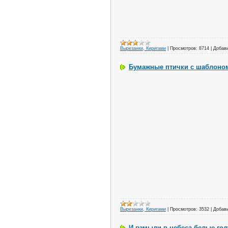
Вырезанки, Киригами
|
Просмотров:
8714
|
Добав
Бумажные птички с шаблоно
Вырезанки, Киригами
|
Просмотров:
3532
|
Добав
И взмыли в небеса белые голу