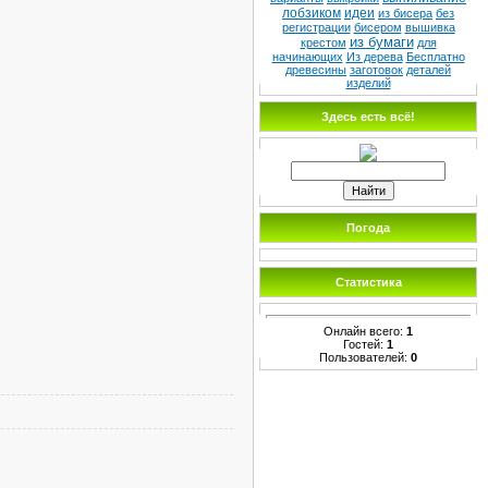
лобзиком
идеи
из бисера
без
регистрации
бисером
вышивка
из бумаги
крестом
для
начинающих
Из дерева
Бесплатно
древесины
заготовок
деталей
изделий
Здесь есть всё!
Погода
Статистика
Онлайн всего:
1
Гостей:
1
Пользователей:
0