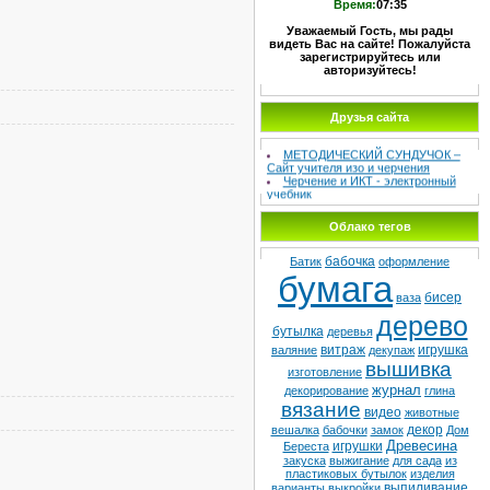
Время:
07:35
Уважаемый Гость, мы рады
видеть Вас на сайте! Пожалуйста
зарегистрируйтесь или
авторизуйтесь!
Друзья сайта
МЕТОДИЧЕСКИЙ СУНДУЧОК –
Сайт учителя изо и черчения
Черчение и ИКТ - электронный
учебник
МО учителей ИЗО
Школа №8
Детская худ. школа
Облако тегов
бабочка
Батик
оформление
бумага
бисер
ваза
дерево
бутылка
деревья
витраж
игрушка
валяние
декупаж
вышивка
изготовление
журнал
декорирование
глина
вязание
видео
животные
декор
вешалка
бабочки
замок
Дом
Древесина
игрушки
Береста
закуска
выжигание
для сада
из
пластиковых бутылок
изделия
выпиливание
варианты
выкройки