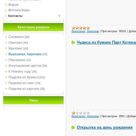
Форум
Фотоальбомы
Контакты
Категории раздела
Вырезанки, Киригами
|
Просмотров:
38181
|
Доба
Снежинки
[60]
Чудеса из бумаги Парт Котекар
Оригами
[40]
Квиллинг
[42]
Вырезанки, Киригами
[85]
Пергамано
[11]
Изготовление цветов
[54]
К Новому году
[26]
Поделки из бумаги
[141]
Поделки из газет
[19]
Поделки из картона
[29]
Часы
Вырезанки, Киригами
|
Просмотров:
2861
|
Добав
Открытка на день рождения