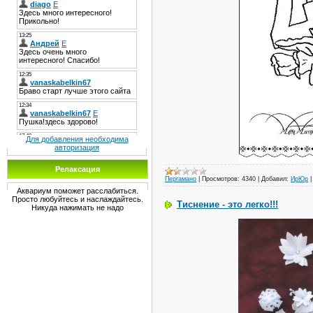
Для добавления необходима
авторизация
Релаксация
Пергамано
|
Просмотров:
4340
|
Добавил:
ИрЮр
Аквариум поможет расслабиться.
Просто любуйтесь и наслаждайтесь.
Тиснение - это легко!!!
Никуда нажимать не надо