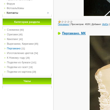
Форум
Фотоальбомы
Контакты
Категории раздела
Пергамано
|
Просмотров:
4026
|
Добавил:
ИрЮр
Снежинки
[60]
Пергамано. МК
Оригами
[40]
Квиллинг
[42]
Вырезанки, Киригами
[85]
Пергамано
[11]
Изготовление цветов
[54]
К Новому году
[26]
Поделки из бумаги
[141]
Поделки из газет
[19]
Поделки из картона
[29]
Часы