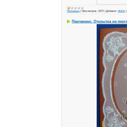
Пергамано
|
Просмотров:
2975
|
Добавил:
ИрЮр
Пергамано. Открытка на перг