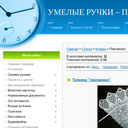
УМЕЛЫЕ РУЧКИ – Под
Главная
Каталог статей
Регистрация
Главная
»
Статьи
»
Бумага
» Пергамано
Меню сайта
В категории материалов
:
11
Показано материалов
:
1-10
Главная страница
Сортировать по
:
Дате
·
Названию
·
Рейт
Гостинная
Своими руками
Техника "пергамано"
Проекты в школе
Дистанционное обучение
Визитная карточка
Нормативные документы
Это интересно
Всякая всячина
Полезное
Расслабься
Аудиофайлы
Правила публикации