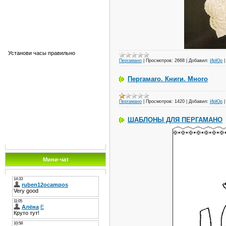
Установи часы правильно
Пергамано
|
Просмотров:
2668
|
Добавил:
ИрЮр
Пергамаго. Книги. Много
Пергамано
|
Просмотров:
1420
|
Добавил:
ИрЮр
ШАБЛОНЫ ДЛЯ ПЕРГАМАНО
Мини-чат