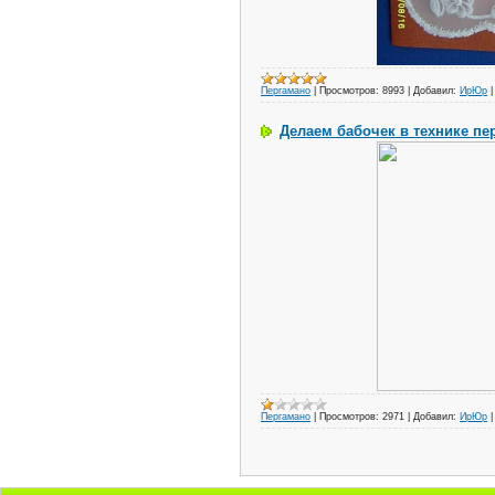
Пергамано
|
Просмотров:
8993
|
Добавил:
ИрЮр
Делаем бабочек в технике пе
Пергамано
|
Просмотров:
2971
|
Добавил:
ИрЮр