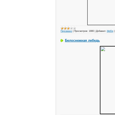
Пергамано
|
Просмотров:
1880
|
Добавил:
ИрЮр
Белоснежная лебедь