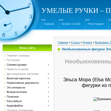
УМЕЛЫЕ РУЧКИ – Под
Главная
Каталог статей
Регистрация
Главная
»
Статьи
»
Бумага
»
Вырезанки, 
Меню сайта
Необыкновенные фигурки Эл
Главная страница
Необыкновенны
Гостинная
Своими руками
Проекты в школе
Дистанционное обучение
Эльса Мора (Elsa M
Визитная карточка
Нормативные документы
фигурки из п
Это интересно
Всякая всячина
Полезное
Расслабься
Аудиофайлы
Правила публикации