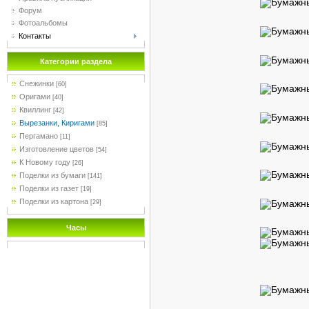
Форум
Фотоальбомы
Контакты
Категории раздела
Снежинки
[60]
Оригами
[40]
Квиллинг
[42]
Вырезанки, Киригами
[85]
Пергамано
[11]
Изготовление цветов
[54]
К Новому году
[26]
Поделки из бумаги
[141]
Поделки из газет
[19]
Поделки из картона
[29]
Часы