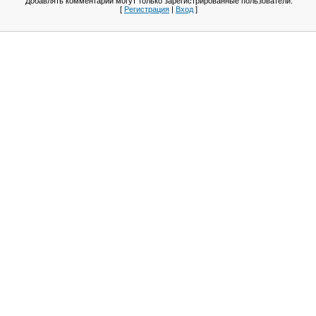
Добавлять комментарии могут только зарегистрированные пользователи.
[
Регистрация
|
Вход
]