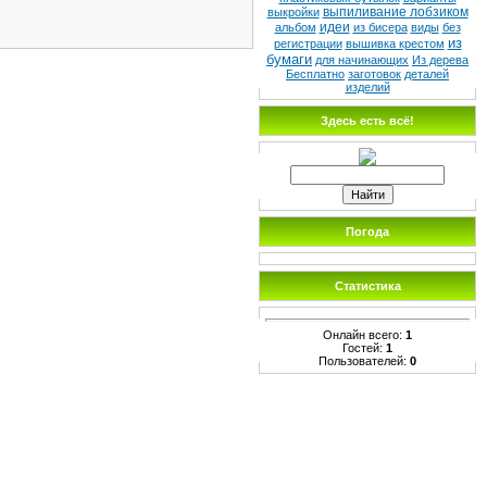
выпиливание лобзиком
выкройки
идеи
альбом
из бисера
виды
без
из
регистрации
вышивка крестом
бумаги
для начинающих
Из дерева
Бесплатно
заготовок
деталей
изделий
Здесь есть всё!
Погода
Статистика
Онлайн всего:
1
Гостей:
1
Пользователей:
0