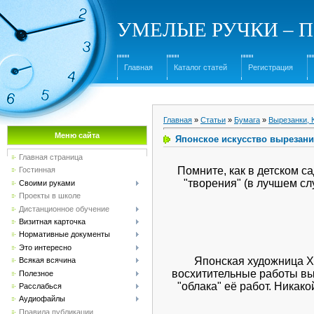
УМЕЛЫЕ РУЧКИ – Под
Главная
Каталог статей
Регистрация
Главная
»
Статьи
»
Бумага
»
Вырезанки, 
Меню сайта
Японское искусство вырезани
Главная страница
Помните, как в детском с
Гостинная
"творения" (в лучшем сл
Своими руками
Проекты в школе
Дистанционное обучение
Визитная карточка
Нормативные документы
Это интересно
Японская художница Хи
Всякая всячина
восхитительные работы вы
Полезное
"облака" её работ. Никак
Расслабься
Аудиофайлы
Правила публикации