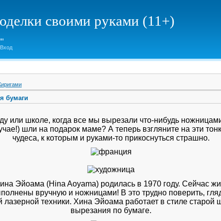
елки своими руками (11+)
Вход
Киригами
я бумаги
аду или школе, когда все мы вырезали что-нибудь ножницам
учае!) шли на подарок маме? А теперь взгляните на эти т
чудеса, к которым и руками-то прикоснуться страшно.
на Эйоама (Hina Aoyama) родилась в 1970 году. Сейчас жи
полнены вручную и ножницами! В это трудно поверить, гл
ой лазерной техники. Хина Эйоама работает в стиле старой 
вырезания по бумаге.