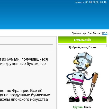
Четверг, 06.08.2026, 20:48
Приветствую Вас
Гость
|
RSS
Вход на сайт
Добрый день, Гость
и из бумаги, получившиеся
онкие кружевные бумажные
вет во Франции. Все её
ядя на воздушные бумажные
школы японского искусства
Группа:
Гости