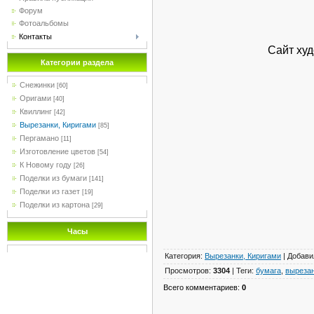
Форум
Фотоальбомы
Контакты
Сайт худ
Категории раздела
Снежинки
[60]
Оригами
[40]
Квиллинг
[42]
Вырезанки, Киригами
[85]
Пергамано
[11]
Изготовление цветов
[54]
К Новому году
[26]
Поделки из бумаги
[141]
Поделки из газет
[19]
Поделки из картона
[29]
Часы
Категория
:
Вырезанки, Киригами
|
Добави
Просмотров
:
3304
|
Теги
:
бумага
,
выреза
Всего комментариев
:
0