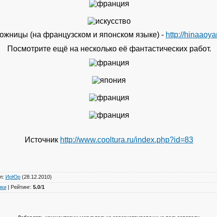
ожницы (на французском и японском языке) -
http://hinaaoya
Посмотрите ещё на несколько её фантастических работ.
Источник
http://www.cooltura.ru/index.php?id=83
л
:
ИрЮр
(28.12.2010)
нки
|
Рейтинг
:
5.0
/
1