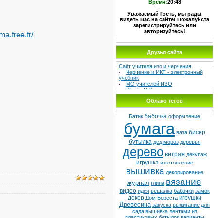
Время:
20:48
Уважаемый Гость, мы рады
видеть Вас на сайте! Пожалуйста
зарегистрируйтесь или
авторизуйтесь!
ma.free.fr/
Друзья сайта
МЕТОДИЧЕСКИЙ СУНДУЧОК –
Сайт учителя изо и черчения
Черчение и ИКТ - электронный
учебник
МО учителей ИЗО
Школа №8
Детская худ. школа
Облако тегов
бабочка
Батик
оформление
бумага
бисер
ваза
бутылка
дед мороз
деревья
дерево
витраж
декупаж
игрушка
изготовление
вышивка
декорирование
вязание
журнал
глина
видео
идея
вешалка
бабочки
замок
декор
игрушки
Дом
Береста
Древесина
закуска
выжигание
для
сада
вышивка лентами
из
пластиковых бутылок
варианты