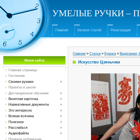
УМЕЛЫЕ РУЧКИ – Под
Главная
Каталог статей
Регистрация
Главная
»
Статьи
»
Бумага
»
Вырезанки, 
Меню сайта
Искусство Цзяньчжи
Главная страница
Гостинная
Своими руками
Проекты в школе
Дистанционное обучение
Визитная карточка
Нормативные документы
Это интересно
Всякая всячина
Полезное
Расслабься
Аудиофайлы
Правила публикации