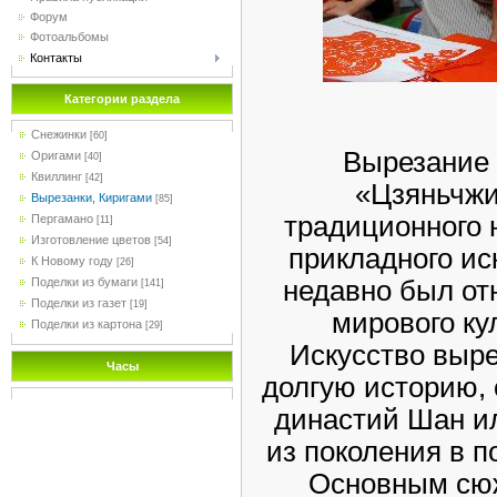
Форум
Фотоальбомы
Контакты
Категории раздела
Снежинки
[60]
Вырезание 
Оригами
[40]
Квиллинг
[42]
«Цзяньчжи
Вырезанки, Киригами
[85]
традиционного 
Пергамано
[11]
Изготовление цветов
[54]
прикладного ис
К Новому году
[26]
недавно был о
Поделки из бумаги
[141]
Поделки из газет
[19]
мирового ку
Поделки из картона
[29]
Искусство выре
Часы
долгую историю, 
династий Шан и
из поколения в п
Основным сюж