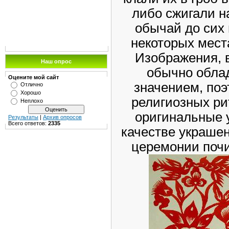
либо сжигали н
обычай до сих 
некоторых мест
Изображения, 
Наш опрос
обычно обла
Оцените мой сайт
значением, поэ
Отлично
Хорошо
религиозных рит
Неплохо
оригинальные 
Результаты
|
Архив опросов
Всего ответов:
2335
качестве украше
церемонии почи