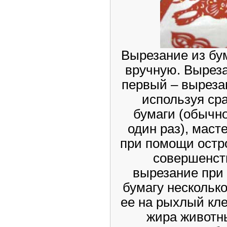
Вырезание из бу
вручную. Выреза
первый – выреза
используя сра
бумаги (обычно
один раз), маст
при помощи остро
совершенств
вырезание при
бумагу несколько
ее на рыхлый кле
жира животн