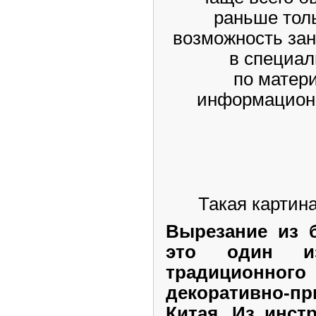
раньше тол
возможность за
в специал
по матер
информационн
Такая картина
Вырезание из б
это один и
традицион
декоративно-п
Китая. Из инст