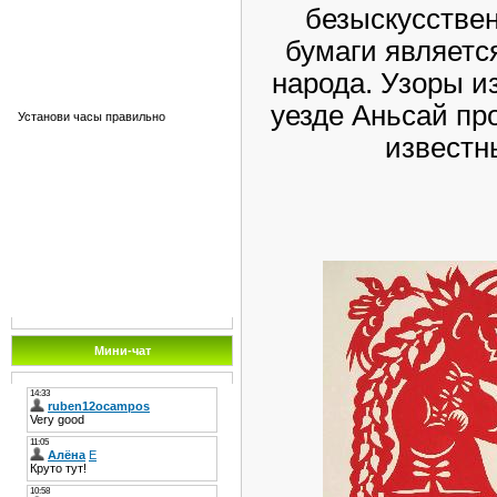
безыскусстве
бумаги является
народа. Узоры и
уезде Аньсай п
Установи часы правильно
известн
Мини-чат