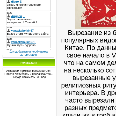
Вырезание из б
популярных видов
Китае. По данны
Для добавления необходима
свое начало в V
авторизация
что на самом де
Релаксация
на несколько со
Аквариум поможет расслабиться.
Просто любуйтесь и наслаждайтесь.
вырезанные у
Никуда нажимать не надо
религиозных рит
интерьера. В д
часто вырезали
разных предмет
клали их в гроб 