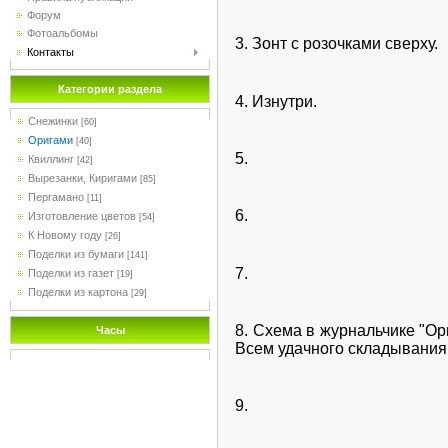
Форум
Фотоальбомы
3. Зонт с розочками сверху.
Контакты
Категории раздела
4. Изнутри.
Снежинки
[60]
Оригами
[40]
5.
Квиллинг
[42]
Вырезанки, Киригами
[85]
Пергамано
[11]
6.
Изготовление цветов
[54]
К Новому году
[26]
Поделки из бумаги
[141]
7.
Поделки из газет
[19]
Поделки из картона
[29]
8. Схема в журнальчике "Ор
Часы
Всем удачного складывания 
9.