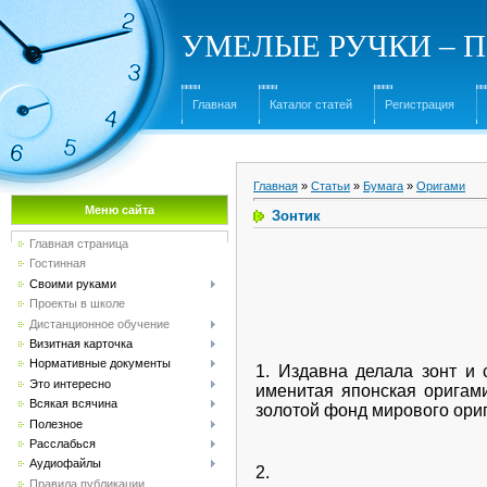
УМЕЛЫЕ РУЧКИ – Под
Главная
Каталог статей
Регистрация
Главная
»
Статьи
»
Бумага
»
Оригами
Меню сайта
Зонтик
Главная страница
Гостинная
Своими руками
Проекты в школе
Дистанционное обучение
Визитная карточка
Нормативные документы
1. Издавна делала зонт и 
Это интересно
именитая японская оригами
Всякая всячина
золотой фонд мирового ори
Полезное
Расслабься
Аудиофайлы
2.
Правила публикации