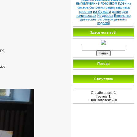
выпиливание лобзиком
идеи
из
бисера
без регистрации
вышивка
из бумаги
крестом
домик
для
начинающих
Из дерева
Бесплатно
древесины
заготовок
деталей
изделий
Здесь есть всё!
Погода
Статистика
Онлайн всего:
1
Гостей:
1
Пользователей:
0