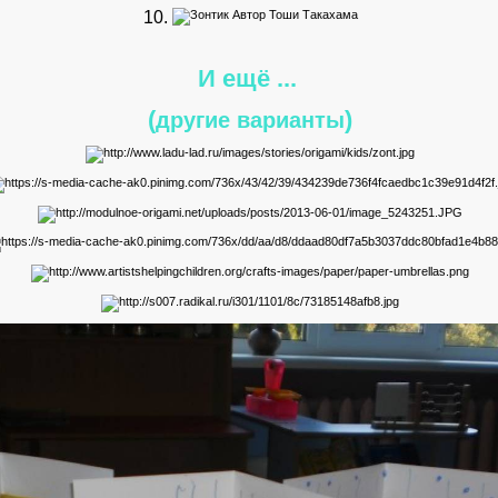
10.
И ещё ...
(
)
другие варианты