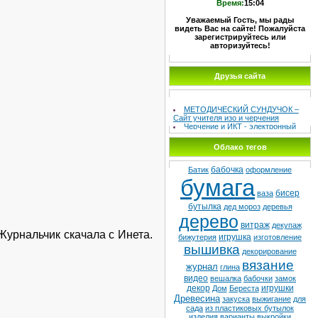
Время:
15:04
Уважаемый Гость, мы рады
видеть Вас на сайте! Пожалуйста
зарегистрируйтесь или
авторизуйтесь!
Друзья сайта
МЕТОДИЧЕСКИЙ СУНДУЧОК –
Сайт учителя изо и черчения
Черчение и ИКТ - электронный
учебник
МО учителей ИЗО
Облако тегов
Школа №8
Детская худ. школа
бабочка
Батик
оформление
бумага
бисер
ваза
бутылка
дед мороз
деревья
дерево
витраж
декупаж
Журнальчик скачала с Инета.
игрушка
бижутерия
изготовление
вышивка
декорирование
вязание
журнал
глина
видео
вешалка
бабочки
замок
декор
игрушки
Дом
Береста
Древесина
закуска
выжигание
для
сада
из пластиковых бутылок
изделия
варианты
выкройки