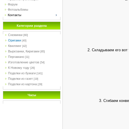
Форум
Фотоальбомы
Контакты
Категории раздела
Снежинки
[60]
Оригами
[40]
Квиллинг
[42]
2. Складываем его вот 
Вырезанки, Киригами
[85]
Пергамано
[11]
Изготовление цветов
[54]
К Новому году
[26]
Поделки из бумаги
[141]
Поделки из газет
[19]
Поделки из картона
[29]
Часы
3. Сгибаем конве