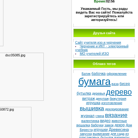
Время:
02:56
Уважаемый Гость, мы рады
видеть Вас на сайте! Пожалуйста
зарегистрируйтесь или
авторизуйтесь!
Друзья сайта
МЕТОДИЧЕСКИЙ СУНДУЧОК –
Сайт учителя изо и черчения
Черчение и ИКТ - электронный
учебник
МО учителей ИЗО
Школа №8
Детская худ. школа
Облако тегов
бабочка
Батик
оформление
бумага
бисер
ваза
дерево
бутылка
деревья
витраж
декупаж
бижутерия
игрушка
изготовление
вышивка
декорирование
вязание
журнал
глина
видео
валентинка
животные
декор
вешалка
бабочки
замок
Дом
Древесина
игрушки
Береста
закуска
выжигание
для сада
из
пластиковых бутылок
варианты