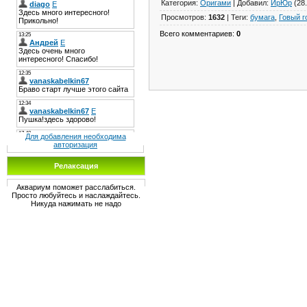
Категория
:
Оригами
|
Добавил
:
ИрЮр
(28.
Просмотров
:
1632
|
Теги
:
бумага
,
Говый г
Всего комментариев
:
0
Для добавления необходима
авторизация
Релаксация
Аквариум поможет расслабиться.
Просто любуйтесь и наслаждайтесь.
Никуда нажимать не надо