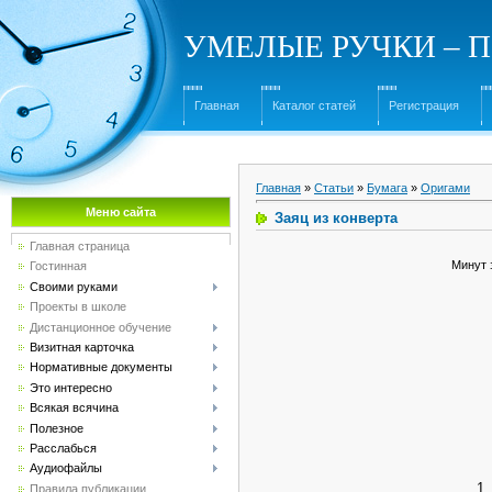
УМЕЛЫЕ РУЧКИ – Под
Главная
Каталог статей
Регистрация
Главная
»
Статьи
»
Бумага
»
Оригами
Меню сайта
Заяц из конверта
Главная страница
Минут з
Гостинная
Своими руками
Проекты в школе
Дистанционное обучение
Визитная карточка
Нормативные документы
Это интересно
Всякая всячина
Полезное
Расслабься
Аудиофайлы
1.
Правила публикации