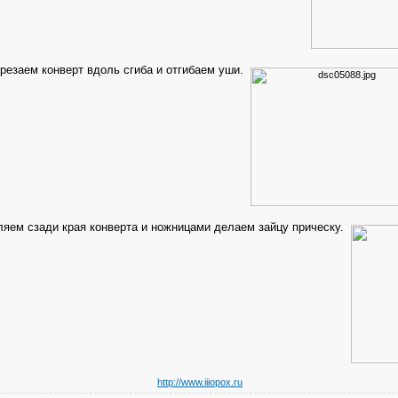
зрезаем конверт вдоль сгиба и отгибаем уши.
ляем сзади края конверта и ножницами делаем зайцу прическу.
http://www.iiiopox.ru