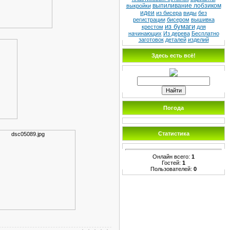
выпиливание лобзиком
выкройки
идеи
из бисера
виды
без
регистрации
бисером
вышивка
из бумаги
крестом
для
начинающих
Из дерева
Бесплатно
заготовок
деталей
изделий
Здесь есть всё!
Погода
Статистика
Онлайн всего:
1
Гостей:
1
Пользователей:
0