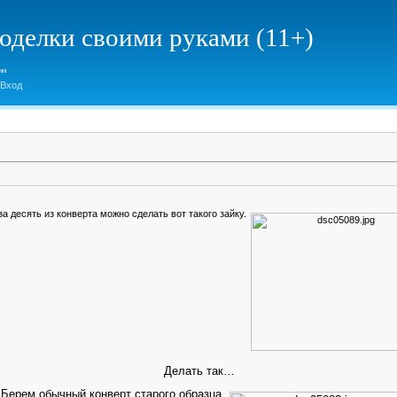
елки своими руками (11+)
Вход
а десять из конверта можно сделать вот такого зайку.
Делать так…
 Берем обычный конверт старого образца.