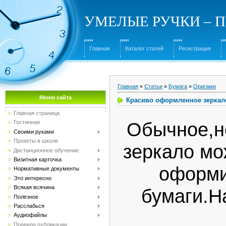
УМЕЛЫЕ РУЧКИ – Под
Главная
Каталог статей
Регистрация
Главная
»
Статьи
»
Бумага
»
Оригами
Меню сайта
Красиво оформленное зеркал
Главная страница
Обычное,н
Гостинная
Своими руками
Проекты в школе
зеркало мо
Дистанционное обучение
Визитная карточка
оформи
Нормативные документы
Это интересно
Всякая всячина
бумаги.Н
Полезное
Расслабься
Аудиофайлы
Правила публикации