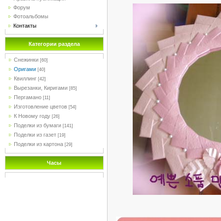
Форум
Фотоальбомы
Контакты
Категории раздела
Снежинки
[60]
Оригами
[40]
Квиллинг
[42]
Вырезанки, Киригами
[85]
Пергамано
[11]
Изготовление цветов
[54]
К Новому году
[26]
Поделки из бумаги
[141]
Поделки из газет
[19]
Поделки из картона
[29]
Часы