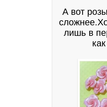
А вот роз
сложнее.Х
лишь в п
как