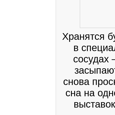
Хранятся б
в специа
сосудах 
засыпают
снова прос
сна на од
выставок