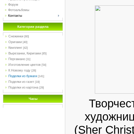
Форум
Фотоальбомы
Контакты
Категории раздела
Снежинки
[60]
Оригами
[40]
Квиллинг
[42]
Вырезанки, Киригами
[85]
Пергамано
[11]
Изготовление цветов
[54]
К Новому году
[26]
Поделки из бумаги
[141]
Поделки из газет
[19]
Поделки из картона
[29]
Творчес
Часы
художни
(Sher Chri