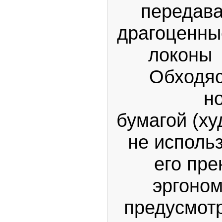
передава
драгоценны
локоны 
Обходяс
н
бумагой (х
не использ
его пре
эргоном
предусмотр