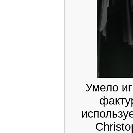
Умело иг
факту
использу
Christ