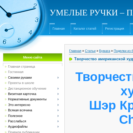
УМЕЛЫЕ РУЧКИ – Под
Главная
Каталог статей
Регистрация
Главная
»
Статьи
»
Бумага
»
Поделки из 
Меню сайта
Творчество американской худ
Главная страница
Творчест
Гостинная
Своими руками
Проекты в школе
х
Дистанционное обучение
Визитная карточка
Нормативные документы
Шэр Кр
Это интересно
Всякая всячина
Ch
Полезное
Расслабься
Аудиофайлы
Правила публикации