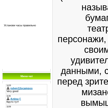
назыв
бума
теат
Установи часы правильно
персонажи,
своим
удивите
данными, 
Мини-чат
перед зрит
мизан
вымыш