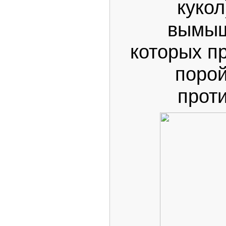
кукол
вымышл
которых п
поро
проти