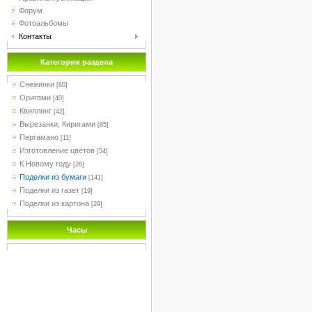
Форум
Фотоальбомы
Контакты
Категории раздела
Снежинки
[60]
Оригами
[40]
Квиллинг
[42]
Вырезанки, Киригами
[85]
Пергамано
[11]
Изготовление цветов
[54]
К Новому году
[26]
Поделки из бумаги
[141]
Поделки из газет
[19]
Поделки из картона
[29]
Часы