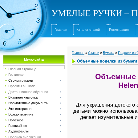
УМЕЛЫЕ РУЧКИ – Под
Главная
Каталог статей
Регистрация
Главная
»
Статьи
»
Бумага
»
Поделки из 
Меню сайта
Объемные поделки из бумаги 
Главная страница
Объемные 
Гостинная
Своими руками
Helen
Проекты в школе
Дистанционное обучение
Визитная карточка
Нормативные документы
Для украшения детского 
Это интересно
детьми можно использоват
Всякая всячина
делает изумительные и
Полезное
Расслабься
Аудиофайлы
Правила публикации