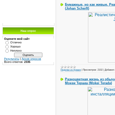
Бумажные, но как живые. Ре
(Johan Scherft)
Наш опрос
Оцените мой сайт
Отлично
Хорошо
Неплохо
Результаты
|
Архив опросов
Всего ответов:
2335
Поделки из бумаги
|
Просмотров:
2102
|
Добавил:
Разноцветная жизнь из обыч
Мокеи Терада (Mokei Terada)