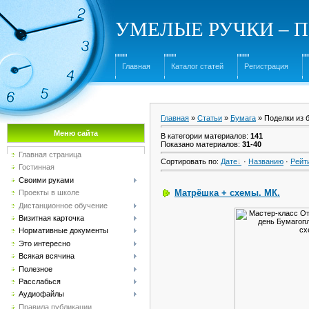
УМЕЛЫЕ РУЧКИ – Под
Главная
Каталог статей
Регистрация
Главная
»
Статьи
»
Бумага
» Поделки из 
Меню сайта
В категории материалов
:
141
Показано материалов
:
31-40
Главная страница
Сортировать по
:
Дате
·
Названию
·
Рейт
Гостинная
Своими руками
Матрёшка + схемы. МК.
Проекты в школе
Дистанционное обучение
Визитная карточка
Нормативные документы
Это интересно
Всякая всячина
Полезное
Расслабься
Аудиофайлы
Правила публикации