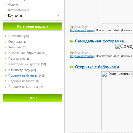
Форум
Фотоальбомы
Контакты
Категории раздела
Поделки из бумаги
|
Просмотров:
6424
|
Добавил:
Снежинки
[60]
Самодельная фоторамка
Оригами
[40]
Квиллинг
[42]
Вырезанки, Киригами
[85]
Поделки из бумаги
|
Просмотров:
2892
|
Добавил:
Пергамано
[11]
Изготовление цветов
[54]
Открытка с бабочками
К Новому году
[26]
Поделки из бумаги
[141]
Поделки из газет
[19]
Поделки из картона
[29]
Часы