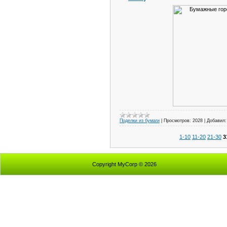
Поделки из бумаги
|
Просмотров:
2028
|
Добавил:
1-10
11-20
21-30
3
Copyright MyCorp © 2026