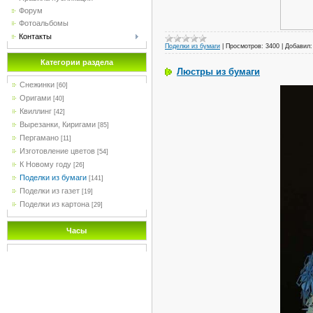
Форум
Фотоальбомы
Контакты
Поделки из бумаги
|
Просмотров:
3400
|
Добавил:
Категории раздела
Люстры из бумаги
Снежинки
[60]
Оригами
[40]
Квиллинг
[42]
Вырезанки, Киригами
[85]
Пергамано
[11]
Изготовление цветов
[54]
К Новому году
[26]
Поделки из бумаги
[141]
Поделки из газет
[19]
Поделки из картона
[29]
Часы