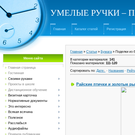
УМЕЛЫЕ РУЧКИ – Под
Главная
Каталог статей
Регистрация
Главная
»
Статьи
»
Бумага
» Поделки из 
Меню сайта
В категории материалов
:
141
Показано материалов
:
111-120
Главная страница
Сортировать по
:
Дате
·
Названию
·
Рейт
Гостинная
Своими руками
Райские птички и золотые ры
Проекты в школе
Дистанционное обучение
Визитная карточка
Нормативные документы
Это интересно
Всякая всячина
Полезное
Расслабься
Аудиофайлы
Правила публикации