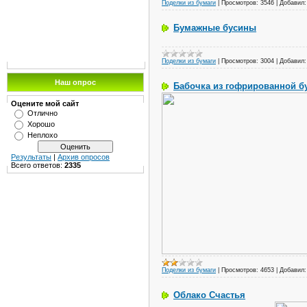
Поделки из бумаги
|
Просмотров:
3546
|
Добавил:
Бумажные бусины
Поделки из бумаги
|
Просмотров:
3004
|
Добавил:
Наш опрос
Бабочка из гофрированной б
Оцените мой сайт
Отлично
Хорошо
Неплохо
Результаты
|
Архив опросов
Всего ответов:
2335
Поделки из бумаги
|
Просмотров:
4653
|
Добавил:
Облако Счастья