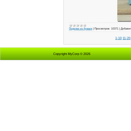
Поделки из бумаги
|
Просмотров:
10371
|
Добавил
1-10
11-20
Copyright MyCorp © 2026